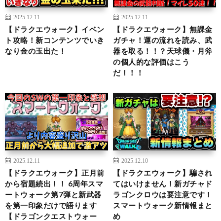
2025.12.11
2025.12.11
【ドラクエウォーク】イベン
【ドラクエウォーク】無課金
ト攻略！新コンテンツでいき
ガチャ！運の流れを読み、武
なり金の玉出た！
器を取る！！？天球儀・月斧
の個人的な評価はこう
だ！！！
2025.12.11
2025.12.10
【ドラクエウォーク】正月前
【ドラクエウォーク】騙され
から宿題続出！！ 6周年スマ
てはいけません！新ガチャド
ートウォーク第7弾と新武器
ラゴンクロウは要注意です！
を第一印象だけで語ります
スマートウォーク新情報まと
【ドラゴンクエストウォー
め