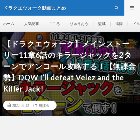
ドラクエウォーク動画まとめ
ホーム
人気記事
こころ
りゅうおう
盗賊
追憶
ドル
【ドラクエウォーク】メインストー
リー11章6話のキラージャックを2タ
ーンでアンコール攻略する！【無課金
勢】DQW I’ll defeat Velez and the
Killer Jack!
2022.02.12
無課金