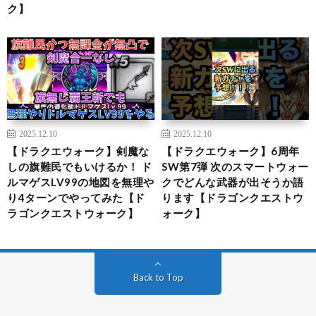
ク】
2025.12.10
2025.12.10
【ドラクエウォーク】剣魔な
【ドラクエウォーク】6周年
しの旗難民でもいけるか！ ド
SW第7弾 次のスマートウォー
ルマゲスLV99の地図を無理や
クでどんな武器が出そうか語
り4ターンでやってみた【ド
ります【ドラゴンクエストウ
ラゴンクエストウォーク】
ォーク】
Back to Top