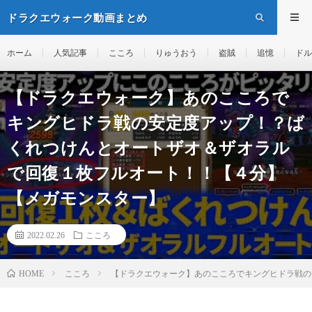
ドラクエウォーク動画まとめ
ホーム
人気記事
こころ
りゅうおう
盗賊
追憶
ドル
【ドラクエウォーク】あのこころで
キングヒドラ戦の安定度アップ！？ば
くれつけんとオートザオ＆ザオラル
で回復１枚フルオート！！【４分】
【メガモンスター】
2022.02.26
こころ
こころ
【ドラクエウォーク】あのこころでキングヒドラ戦の
HOME