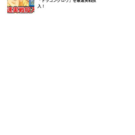
「ドラゴンクロウ」を最速実戦投
入！