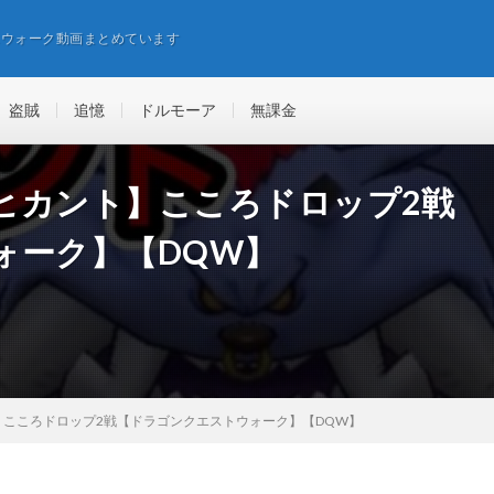
エウォーク動画まとめています
盗賊
追憶
ドルモーア
無課金
ヒカント】こころドロップ2戦
ォーク】【DQW】
こころドロップ2戦【ドラゴンクエストウォーク】【DQW】