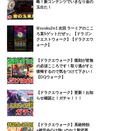
略！新コンテンツでいきなり金の
玉出た！
@syoku2n1 次回 ラーミアのここ
ろ直Sゲットだぜッ。【ドラゴン
クエストウォーク】【ドラクエウ
ォーク】
【ドラクエウォーク】復刻が皆無
の必須こころです！取り逃がすと
後悔するので気をつけて下さい！
【DQウォーク】
【ドラクエウォーク】更新！お知
らせ確認と！ガチャ！！！
【ドラクエウォーク】系統特効
+確定会心は強いのか？新武器