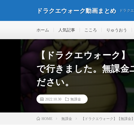
ドラクエウォーク動画まとめ
ドラク
ホーム
人気記事
こころ
りゅうおう
【ドラクエウォーク】
で行きました。無課金
ださい。
2022.10.30
無課金
無課金
【ドラクエウォーク】【無課金
HOME