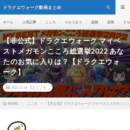
ドラクエウォーク動画まとめ
ホーム
人気記事
こころ
りゅうおう
盗賊
追憶
ドル
【非公式】ドラクエウォーク マイベ
ストメガモンこころ総選挙2022 あな
たのお気に入りは？【ドラクエウォ
ーク】
2022.12.24
こころ
こころ
【非公式】ドラクエウォーク マイベストメガモンここ
HOME