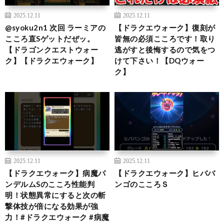
2025.12.11
2025.12.11
@syoku2n1 次回 ラーミアの
【ドラクエウォーク】復刻が
こころ直Sゲットだぜッ。
皆無の必須こころです！取り
【ドラゴンクエストウォー
逃がすと後悔するので気をつ
ク】【ドラクエウォーク】
けて下さい！【DQウォー
ク】
2025.12.11
2025.12.11
【ドラクエウォーク】病魔パ
【ドラクエウォーク】ヒババ
ンデルムSのこころ性能判
ンゴのこころＳ
明！状態異常にすると次の斬
撃体技が倍になる効果が強
力！#ドラクエウォーク #病魔