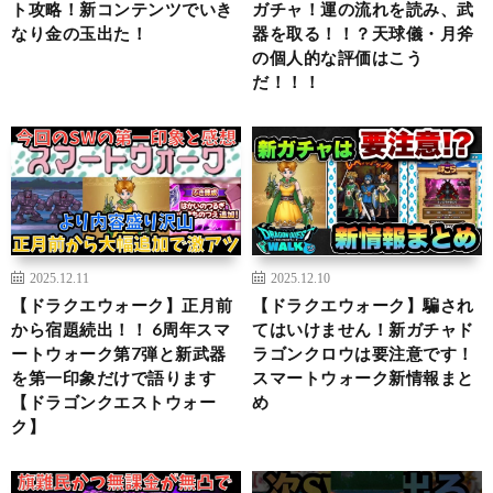
ト攻略！新コンテンツでいき
ガチャ！運の流れを読み、武
なり金の玉出た！
器を取る！！？天球儀・月斧
の個人的な評価はこう
だ！！！
2025.12.11
2025.12.10
【ドラクエウォーク】正月前
【ドラクエウォーク】騙され
から宿題続出！！ 6周年スマ
てはいけません！新ガチャド
ートウォーク第7弾と新武器
ラゴンクロウは要注意です！
を第一印象だけで語ります
スマートウォーク新情報まと
【ドラゴンクエストウォー
め
ク】