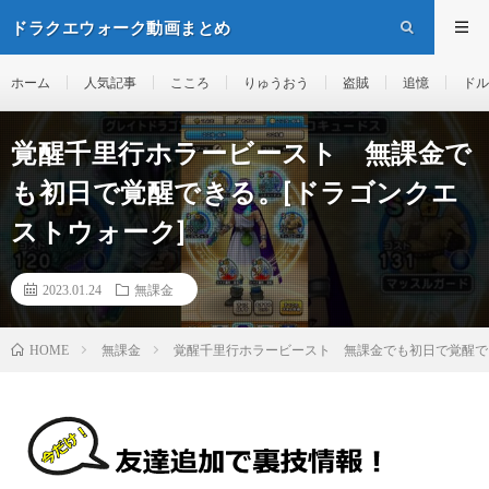
ドラクエウォーク動画まとめ
ホーム
人気記事
こころ
りゅうおう
盗賊
追憶
ドル
覚醒千里行ホラービースト 無課金で
も初日で覚醒できる。[ドラゴンクエ
ストウォーク]
2023.01.24
無課金
無課金
覚醒千里行ホラービースト 無課金でも初日で覚醒で
HOME