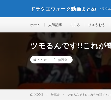
ドラクエウォーク動画まとめ
ドラク
ホーム
人気記事
こころ
りゅうおう
ツモるんです!!これが奇
2023.02.01
無課金
無課金
ツモるんです!!これが奇跡です!!
HOME