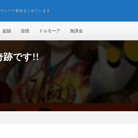
エウォーク動画まとめています
盗賊
追憶
ドルモーア
無課金
跡です!!