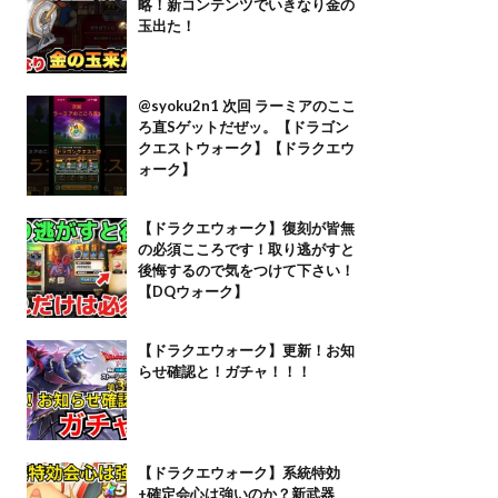
略！新コンテンツでいきなり金の
玉出た！
@syoku2n1 次回 ラーミアのここ
ろ直Sゲットだぜッ。【ドラゴン
クエストウォーク】【ドラクエウ
ォーク】
【ドラクエウォーク】復刻が皆無
の必須こころです！取り逃がすと
後悔するので気をつけて下さい！
【DQウォーク】
【ドラクエウォーク】更新！お知
らせ確認と！ガチャ！！！
【ドラクエウォーク】系統特効
+確定会心は強いのか？新武器