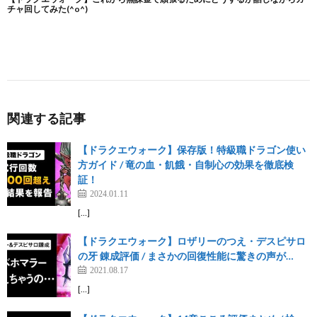
関連する記事
【ドラクエウォーク】保存版！特級職ドラゴン使い
方ガイド / 竜の血・飢餓・自制心の効果を徹底検
証！
2024.01.11
[…]
【ドラクエウォーク】ロザリーのつえ・デスピサロ
の牙 錬成評価 / まさかの回復性能に驚きの声が…
2021.08.17
[…]