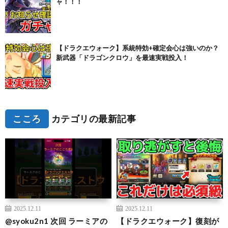
ャ！！！
【ドラクエウォーク】系統特効+確定会心は強いのか？
新武器「ドラゴンクロウ」を最速実戦投入！
こころ
カテゴリの最新記事
2025.12.11
2025.12.11
@syoku2n1 次回 ラーミアの
【ドラクエウォーク】復刻が