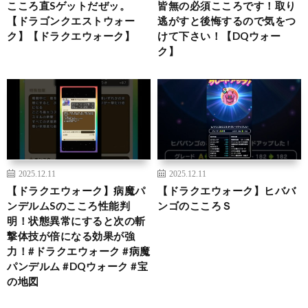
こころ直Sゲットだぜッ。
皆無の必須こころです！取り
【ドラゴンクエストウォー
逃がすと後悔するので気をつ
ク】【ドラクエウォーク】
けて下さい！【DQウォー
ク】
2025.12.11
2025.12.11
【ドラクエウォーク】病魔パ
【ドラクエウォーク】ヒババ
ンデルムSのこころ性能判
ンゴのこころＳ
明！状態異常にすると次の斬
撃体技が倍になる効果が強
力！#ドラクエウォーク #病魔
パンデルム #DQウォーク #宝
の地図