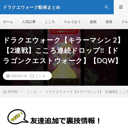
ドラクエウォーク動画まとめ
ホーム
人気記事
こころ
りゅうおう
盗賊
追憶
ドル
ドラクエウォーク【キラーマシン 2】
【2連戦】こころ連続ドロップ‼️【ド
ラゴンクエストウォーク】【DQW】
2023.02.14
こころ
こころ
ドラクエウォーク【キラーマシン 2】 【2連戦】ここ
HOME