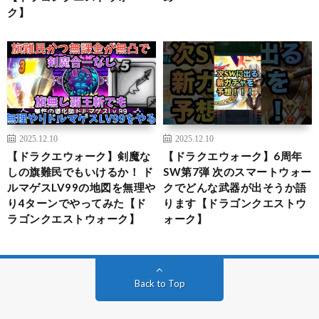
ク】
2025.12.10
2025.12.10
【ドラクエウォーク】剣魔な
【ドラクエウォーク】6周年
しの旗難民でもいけるか！ ド
SW第7弾 次のスマートウォー
ルマゲスLV99の地図を無理や
クでどんな武器が出そうか語
り4ターンでやってみた【ド
ります【ドラゴンクエストウ
ラゴンクエストウォーク】
ォーク】
Back to Top