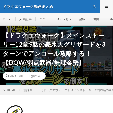
ドラクエウォーク動画まとめ
ホーム
人気記事
こころ
りゅうおう
盗賊
追憶
ドル
【ドラクエウォーク】メインストー
リー12章9話の豪氷天グリザードを3
ターンでアンコール攻略する！
【DQW/弱点武器/無課金勢】
2023.03.01
無課金
無課金
【ドラクエウォーク】メインストーリー12章9話の豪
HOME