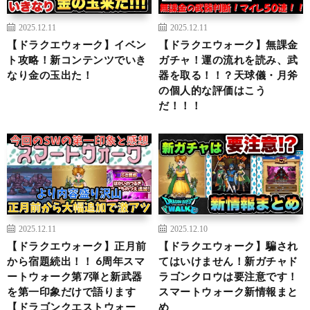
2025.12.11
2025.12.11
【ドラクエウォーク】イベン
【ドラクエウォーク】無課金
ト攻略！新コンテンツでいき
ガチャ！運の流れを読み、武
なり金の玉出た！
器を取る！！？天球儀・月斧
の個人的な評価はこう
だ！！！
2025.12.11
2025.12.10
【ドラクエウォーク】正月前
【ドラクエウォーク】騙され
から宿題続出！！ 6周年スマ
てはいけません！新ガチャド
ートウォーク第7弾と新武器
ラゴンクロウは要注意です！
を第一印象だけで語ります
スマートウォーク新情報まと
【ドラゴンクエストウォー
め