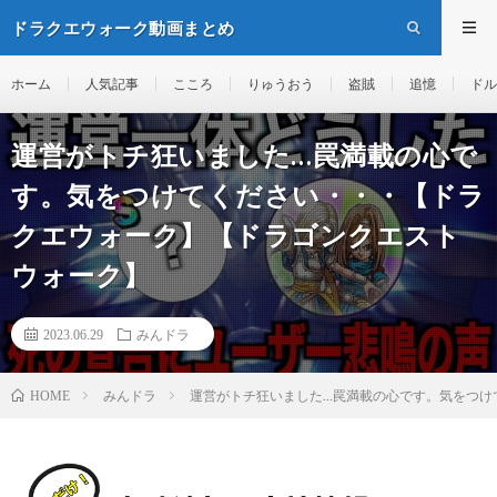
ドラクエウォーク動画まとめ
ホーム
人気記事
こころ
りゅうおう
盗賊
追憶
ドル
運営がトチ狂いました…罠満載の心で
す。気をつけてください・・・【ドラ
クエウォーク】【ドラゴンクエスト
ウォーク】
2023.06.29
みんドラ
みんドラ
運営がトチ狂いました…罠満載の心です。気をつけ
HOME