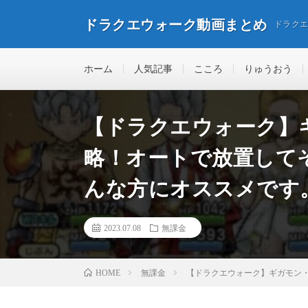
ドラクエウォーク動画まとめ
ドラク
ホーム
人気記事
こころ
りゅうおう
【ドラクエウォーク】
略！オートで放置して
んな方にオススメです
2023.07.08
無課金
無課金
【ドラクエウォーク】ギガモン
HOME