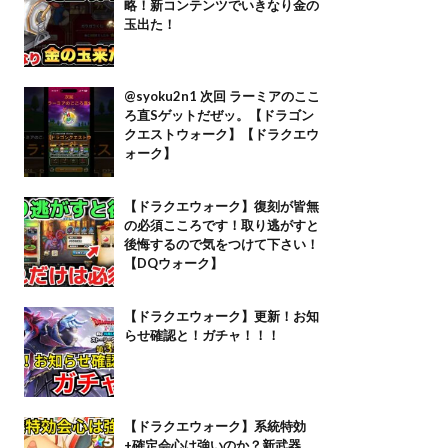
略！新コンテンツでいきなり金の
玉出た！
@syoku2n1 次回 ラーミアのここ
ろ直Sゲットだぜッ。【ドラゴン
クエストウォーク】【ドラクエウ
ォーク】
【ドラクエウォーク】復刻が皆無
の必須こころです！取り逃がすと
後悔するので気をつけて下さい！
【DQウォーク】
【ドラクエウォーク】更新！お知
らせ確認と！ガチャ！！！
【ドラクエウォーク】系統特効
+確定会心は強いのか？新武器