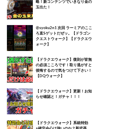
略！新コンテンツでいきなり金の
玉出た！
@syoku2n1 次回 ラーミアのここ
ろ直Sゲットだぜッ。【ドラゴン
クエストウォーク】【ドラクエウ
ォーク】
【ドラクエウォーク】復刻が皆無
の必須こころです！取り逃がすと
後悔するので気をつけて下さい！
【DQウォーク】
【ドラクエウォーク】更新！お知
らせ確認と！ガチャ！！！
【ドラクエウォーク】系統特効
+確定会心は強いのか？新武器