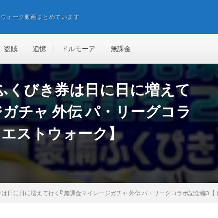
エウォーク動画まとめています
盗賊
追憶
ドルモーア
無課金
ふくびき券は日に日に増えて
ジガチャ 外伝 パ・リーグコラ
クエストウォーク】
は日に日に増えて行く⁉︎ 無課金マイレージガチャ 外伝 パ・リーグコラボ記念編3