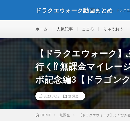
ドラクエウォーク動画まとめ
ドラク
ホーム
人気記事
こころ
りゅうおう
【ドラクエウォーク】
行く⁉︎ 無課金マイレー
ボ記念編3【ドラゴン
2023.07.12
無課金
無課金
【ドラクエウォーク】ふくびき券
HOME