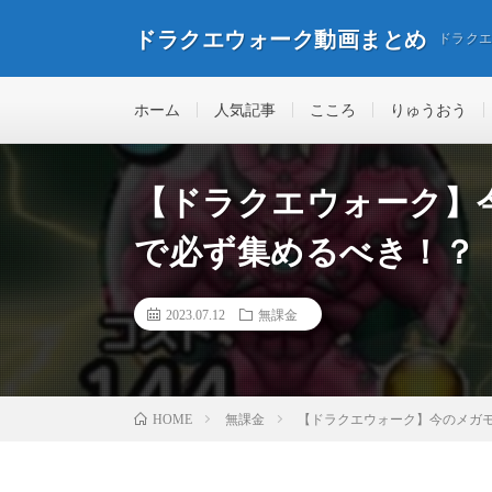
ドラクエウォーク動画まとめ
ドラク
ホーム
人気記事
こころ
りゅうおう
【ドラクエウォーク】
で必ず集めるべき！？
2023.07.12
無課金
無課金
【ドラクエウォーク】今のメガ
HOME