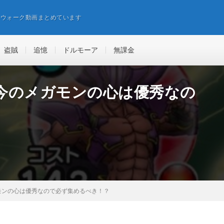
エウォーク動画まとめています
盗賊
追憶
ドルモーア
無課金
今のメガモンの心は優秀なの
モンの心は優秀なので必ず集めるべき！？