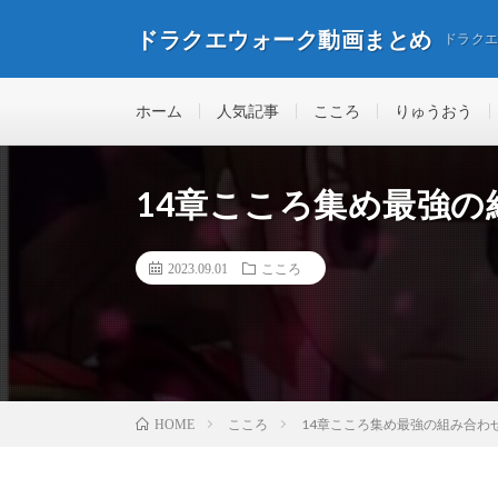
ドラクエウォーク動画まとめ
ドラク
ホーム
人気記事
こころ
りゅうおう
14章こころ集め最強の
2023.09.01
こころ
こころ
14章こころ集め最強の組み合わ
HOME