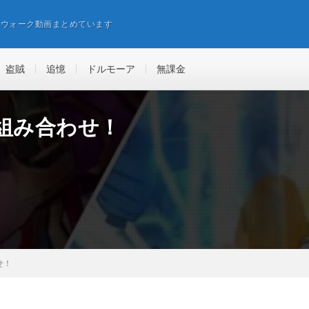
エウォーク動画まとめています
盗賊
追憶
ドルモーア
無課金
組み合わせ！
せ！