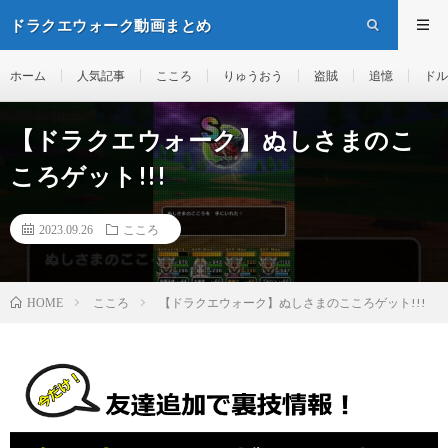
ドラクエウォーク動画まとめ
ホーム
人気記事
こころ
りゅうおう
盗賊
追憶
ドル
【ドラクエウォーク】ぬしさまのこ
ころゲット!!!
2023.09.26
こころ
こころ
【ドラクエウォーク】ぬしさまのこころゲット!!!
HOME