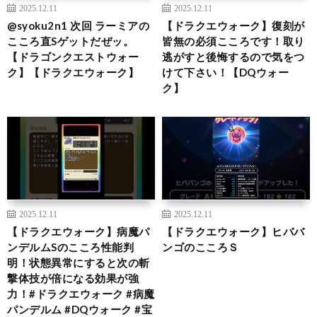
2025.12.11
2025.12.11
@syoku2n1 次回 ラーミアの
【ドラクエウォーク】復刻が
こころ直Sゲットだぜッ。
皆無の必須こころです！取り
【ドラゴンクエストウォー
逃がすと後悔するので気をつ
ク】【ドラクエウォーク】
けて下さい！【DQウォー
ク】
2025.12.11
2025.12.11
【ドラクエウォーク】病魔パ
【ドラクエウォーク】ヒババ
ンデルムSのこころ性能判
ンゴのこころＳ
明！状態異常にすると次の斬
撃体技が倍になる効果が強
力！#ドラクエウォーク #病魔
パンデルム #DQウォーク #宝