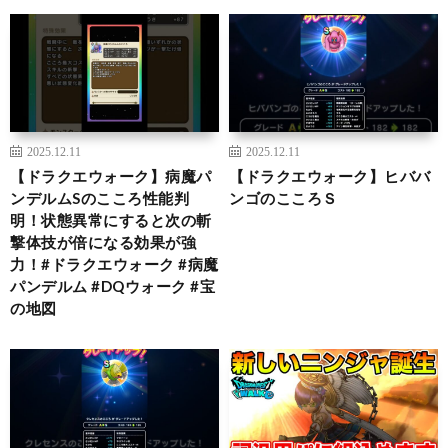
2025.12.11
2025.12.11
【ドラクエウォーク】病魔パ
【ドラクエウォーク】ヒババ
ンデルムSのこころ性能判
ンゴのこころＳ
明！状態異常にすると次の斬
撃体技が倍になる効果が強
力！#ドラクエウォーク #病魔
パンデルム #DQウォーク #宝
の地図