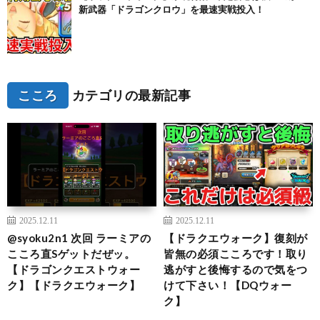
新武器「ドラゴンクロウ」を最速実戦投入！
こころ
カテゴリの最新記事
2025.12.11
2025.12.11
@syoku2n1 次回 ラーミアの
【ドラクエウォーク】復刻が
こころ直Sゲットだぜッ。
皆無の必須こころです！取り
【ドラゴンクエストウォー
逃がすと後悔するので気をつ
ク】【ドラクエウォーク】
けて下さい！【DQウォー
ク】