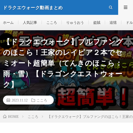
ドラクエウォーク動画まとめ
ホーム
人気記事
こころ
りゅうおう
盗賊
追憶
ドル
【ドラクエウォーク】ブルファング
のほこら！王家のレイピア２本でセ
ミオート超簡単（てんきのほこら：
雨・雪）【ドラゴンクエストウォー
ク】
2023.11.12
こころ
こころ
【ドラクエウォーク】ブルファングのほこら！王家の
HOME