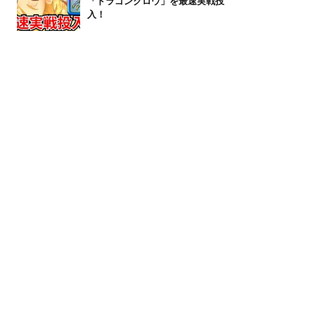
「ドラゴンクロウ」を最速実戦投
入！