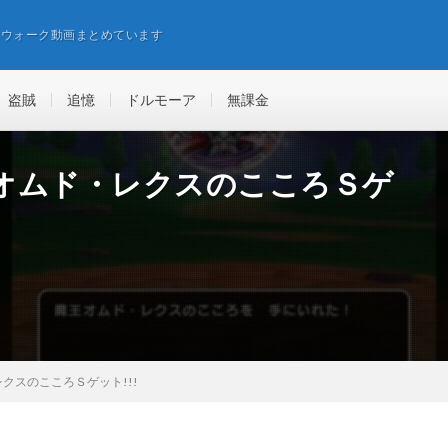
エウォーク動画まとめています
盗賊
追憶
ドルモーア
無課金
オムド・レクスのこころＳゲ
クスのこころＳゲット!!!