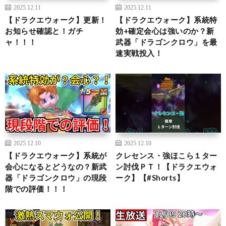
2025.12.11
2025.12.11
【ドラクエウォーク】更新！
【ドラクエウォーク】系統特
お知らせ確認と！ガチ
効+確定会心は強いのか？新
ャ！！！
武器「ドラゴンクロウ」を最
速実戦投入！
2025.12.10
2025.12.10
【ドラクエウォーク】系統が
クレセンス・強ほこら１ター
会心になるとどうなの？新武
ン討伐ＰＴ！【ドラクエウォ
器「ドラゴンクロウ」の現段
ーク】【#Shorts】
階での評価！！！