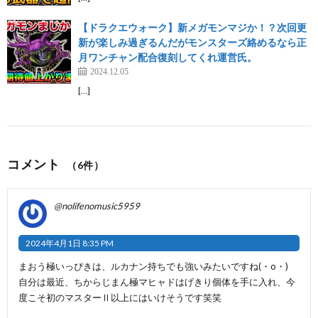
【ドラクエウォーク】新メガモンマジか！？次回更
新が楽しみ過ぎるんだがモンスターズ絡めるなら正
月ワンチャン配合復刻してくれ運営氏。
2024.12.05
[…]
コメント
（6件）
@nolifenomusic5959
2024年4月1日 8:35 PM
まおう極いっぴきは、ルカナン持ちでも強いみたいですね(・o・)
自分は最近、ちからじまん極マヒャドはげきり個体を手に入れ、今
度こそ初のマスターⅡ以上にはいけそうです笑笑