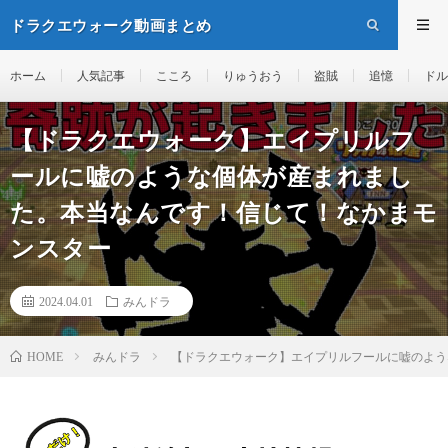
ドラクエウォーク動画まとめ
ホーム
人気記事
こころ
りゅうおう
盗賊
追憶
ドル
【ドラクエウォーク】エイプリルフ
ールに嘘のような個体が産まれまし
た。本当なんです！信じて！なかまモ
ンスター
2024.04.01
みんドラ
みんドラ
【ドラクエウォーク】エイプリルフールに嘘のよ
HOME