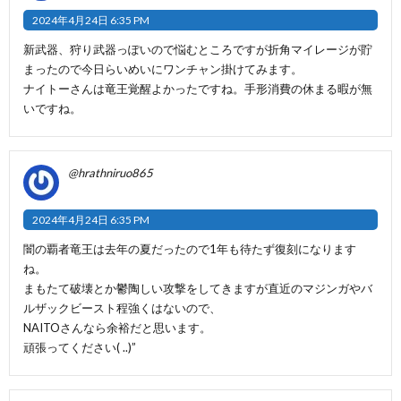
2024年4月24日 6:35 PM
新武器、狩り武器っぽいので悩むところですが折角マイレージが貯
まったので今日らいめいにワンチャン掛けてみます。
ナイトーさんは竜王覚醒よかったですね。手形消費の休まる暇が無
いですね。
@hrathniruo865
2024年4月24日 6:35 PM
闇の覇者竜王は去年の夏だったので1年も待たず復刻になります
ね。
まもたて破壊とか鬱陶しい攻撃をしてきますが直近のマジンガやバ
ルザックビースト程強くはないので、
NAITOさんなら余裕だと思います。
頑張ってください( ..)”