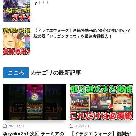
ャ！！！
【ドラクエウォーク】系統特効+確定会心は強いのか？
新武器「ドラゴンクロウ」を最速実戦投入！
こころ
カテゴリの最新記事
2025.12.11
2025.12.11
@syoku2n1 次回 ラーミアの
【ドラクエウォーク】復刻が