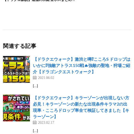
関連する記事
【ドラクエウォーク】激渋と噂⁉️こころS ドロップは
いかに⁉️強敵アトラス150戦🔥強敵の聖地・狩場ご紹
介【ドラゴンクエストウォーク】
2021.06.02
[…]
【ドラクエウォーク】キラーゾーンが出現しない方
必見！キラーゾーンの新たな出現条件キラマ2の出
現率・こころドロップ率全て検証してきました【キ
ラーゾーン】
2023.02.17
[…]