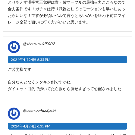
とりあえず漢字竜王覚醒は青・紫マーブルの最強火力こころなので
全力案件です！ガチャは狩り武器としてはモーションも早いしあっ
たらいいな！ですが必須レベルで言うとらいめいを終わる前にマイ
レージ全部で狙いに行く方がいいと思います。
@shousuzuki5002
2024年4月24日 6:35 PM
ご苦労様です
自分なんとなくメタキン剣ですかね
ダイエット目的で歩いてたら親から痩せすぎって心配されました
@user-oe4kz3pz6i
2024年4月24日 6:35 PM