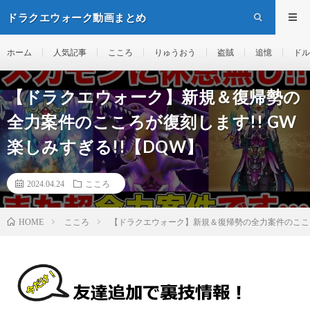
ドラクエウォーク動画まとめ
ホーム
人気記事
こころ
りゅうおう
盗賊
追憶
ドル
【ドラクエウォーク】新規＆復帰勢の
全力案件のこころが復刻します!! GW
楽しみすぎる!!【DQW】
2024.04.24
こころ
こころ
【ドラクエウォーク】新規＆復帰勢の全力案件のこころが
HOME