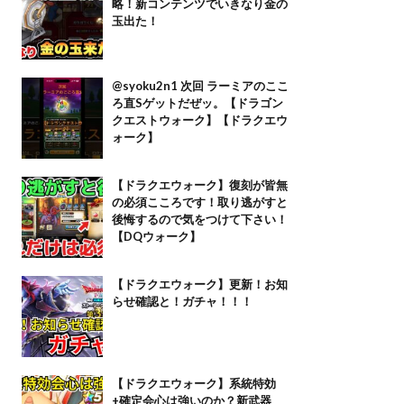
略！新コンテンツでいきなり金の
玉出た！
@syoku2n1 次回 ラーミアのここ
ろ直Sゲットだぜッ。【ドラゴン
クエストウォーク】【ドラクエウ
ォーク】
【ドラクエウォーク】復刻が皆無
の必須こころです！取り逃がすと
後悔するので気をつけて下さい！
【DQウォーク】
【ドラクエウォーク】更新！お知
らせ確認と！ガチャ！！！
【ドラクエウォーク】系統特効
+確定会心は強いのか？新武器