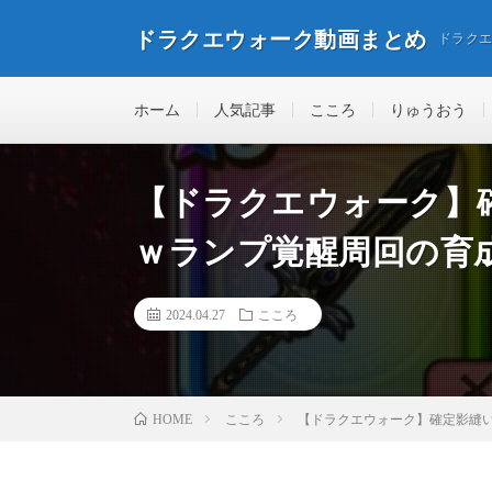
ドラクエウォーク動画まとめ
ドラク
ホーム
人気記事
こころ
りゅうおう
【ドラクエウォーク】
ｗランプ覚醒周回の育
2024.04.27
こころ
こころ
【ドラクエウォーク】確定影縫
HOME