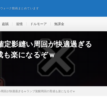
エウォーク動画まとめています
盗賊
追憶
ドルモーア
無課金
確定影縫い周回が快適過ぎる
成も楽になるぞｗ
い周回が快適過ぎるｗランプ覚醒周回の育成も楽になるぞｗ