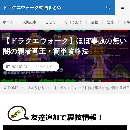
ドラクエウォーク動画まとめ
ホーム
人気記事
こころ
りゅうおう
盗賊
追憶
ドル
【ドラクエウォーク】ほぼ事故の無い
闇の覇者竜王・簡単攻略法
2024.05.03
りゅうおう
りゅうおう
【ドラクエウォーク】ほぼ事故の無い闇の覇者竜
HOME