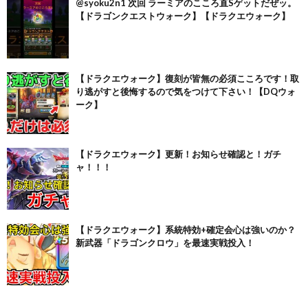
@syoku2n1 次回 ラーミアのこころ直Sゲットだぜッ。
【ドラゴンクエストウォーク】【ドラクエウォーク】
【ドラクエウォーク】復刻が皆無の必須こころです！取
り逃がすと後悔するので気をつけて下さい！【DQウォ
ーク】
【ドラクエウォーク】更新！お知らせ確認と！ガチ
ャ！！！
【ドラクエウォーク】系統特効+確定会心は強いのか？
新武器「ドラゴンクロウ」を最速実戦投入！