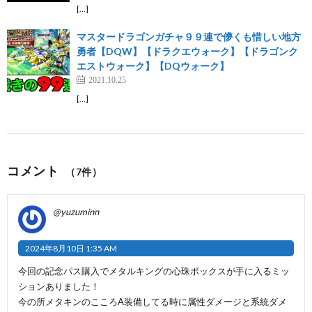
[…]
マスタードラゴンガチャ９９連で儚くも惜しい地方
勇者【DQW】【ドラクエウォーク】【ドラゴンク
エストウォーク】【DQウォーク】
2021.10.25
[…]
コメント
（7件）
@yuzuminn
2024年8月10日 1:35 AM
今回の記念パス購入でメタルキングの心珠ボックスが手に入るミッ
ションありました！
今の所メタキンのこころA装備してる時に属性ダメージと系統ダメ