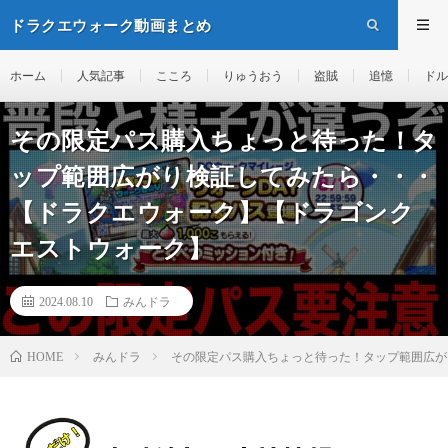
ドラクエウォーク動画まとめ
ホーム
人気記事
こころ
りゅうおう
盗賊
追憶
ドル
その限定パス購入ちょっと待った！タ
ップ範囲広がり検証してみたら・・・
【ドラクエウォーク】【ドラゴンク
エストウォーク】
2024.08.10
みんドラ
みんドラ
その限定パス購入ちょっと待った！タップ範囲広が
HOME