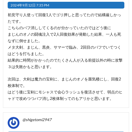
2024年9月12日 7:35 PM
初見守り人使って回復1人でゴリ押しと思ってたので結構厳しかっ
たです。
こちらのバフ消ししてくるのが分かっていたのではどう後に
まじんのオノの闘魂注入で2人回復効果が発動した結果、一人も死
なずに倒せました。
メタ大剣、まじん、黒炎、サマーで臨み、2回目のバフでいてつく
はどうを打ちました。
結果的に時間がかかったのでたくさん人が入る前提以外の時に攻撃
３は失敗かもと思います。
次回は、大剣は魔力の宝剣に、まじんのオノを蜃気楼にし、回復2
枚体制で。
はどう後に宝剣にモシャスで会心ラッシュを復活させて、弱点のヒ
ャドで攻めつつバフ消し2枚体制ってのもアリかと思います。
@shigetomi2947