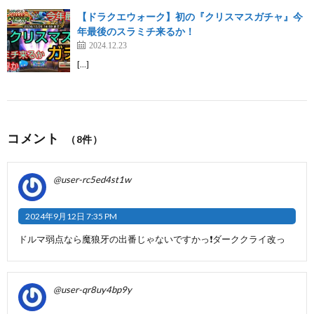
【ドラクエウォーク】初の『クリスマスガチャ』今
年最後のスラミチ来るか！
2024.12.23
[…]
コメント
（8件）
@user-rc5ed4st1w
2024年9月12日 7:35 PM
ドルマ弱点なら魔狼牙の出番じゃないですかっ❗️ダーククライ改っ
@user-qr8uy4bp9y