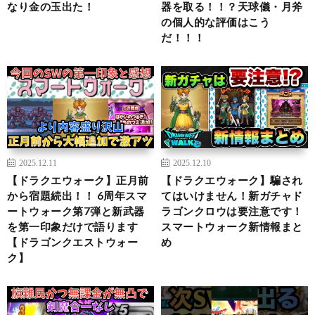
なり金の玉出た！
器を取る！！？天球儀・月斧
の個人的な評価はこう
だ！！！
2025.12.11
2025.12.10
【ドラクエウォーク】正月前
【ドラクエウォーク】騙され
から宿題続出！！ 6周年スマ
てはいけません！新ガチャド
ートウォーク第7弾と新武器
ラゴンクロウは要注意です！
を第一印象だけで語ります
スマートウォーク新情報まと
【ドラゴンクエストウォー
め
ク】