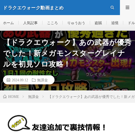
ドラクエウォーク動画まとめ
ホーム
人気記事
こころ
りゅうおう
盗賊
追憶
ドル
【ドラクエウォーク】あの武器が優秀
でした！新メガモンスターグレイナ
ルを初見ソロ攻略！
2024.09.12
無課金
無課金
【ドラクエウォーク】あの武器が優秀でした！新メガ
HOME