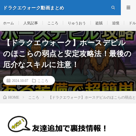
ドラクエウォーク動画まとめ
ホーム
人気記事
こころ
りゅうおう
盗賊
追憶
ドル
【ドラクエウォーク】ホースデビル
のほこらの弱点と安定攻略法！最後の
厄介なスキルに注意！
2024.10.07
こころ
こころ
【ドラクエウォーク】ホースデビルのほこらの弱点と
HOME