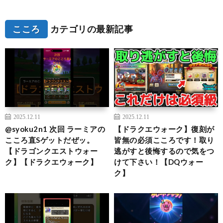
こころ
カテゴリの最新記事
2025.12.11
2025.12.11
@syoku2n1 次回 ラーミアの
【ドラクエウォーク】復刻が
こころ直Sゲットだぜッ。
皆無の必須こころです！取り
【ドラゴンクエストウォー
逃がすと後悔するので気をつ
ク】【ドラクエウォーク】
けて下さい！【DQウォー
ク】