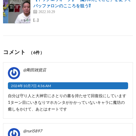
バッファロンのこころを狙う⁉
2022.10.29
[…]
コメント
（6件）
@剛田雑貨店
2024年10月7日 4:36 AM
自分は守り人と大神官にさとりの書を持たせて回復役にしています
1ターン目にいきなりマホカンタがかかっていないキャラに魔坊の
癒しをかけて、あとはオートです
@ruri5897