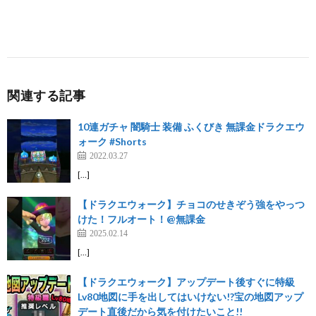
関連する記事
10連ガチャ 闇騎士 装備 ふくびき 無課金ドラクエウ
ォーク #Shorts
2022.03.27
[…]
【ドラクエウォーク】チョコのせきぞう強をやっつ
けた！フルオート！@無課金
2025.02.14
[…]
【ドラクエウォーク】アップデート後すぐに特級
Lv80地図に手を出してはいけない!?宝の地図アップ
デート直後だから気を付けたいこと!!