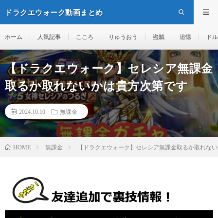
ドラクエウォーク動画まとめ
ホーム
人気記事
こころ
りゅうおう
盗賊
追憶
ドル
【ドラクエウォーク】セレシア無課金
取るか取れないかは貴方次第です
2024.10.10
無課金
無課金
【ドラクエウォーク】セレシア無課金取るか取れない
HOME