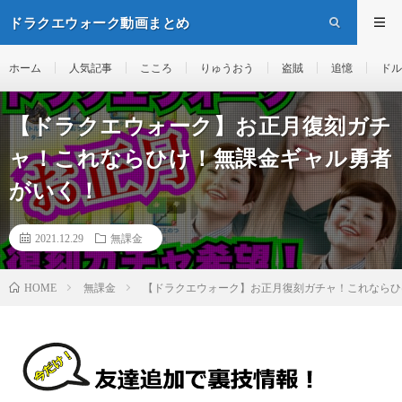
ドラクエウォーク動画まとめ
ホーム
人気記事
こころ
りゅうおう
盗賊
追憶
ドル
【ドラクエウォーク】お正月復刻ガチ
ャ！これならひけ！無課金ギャル勇者
がいく！
2021.12.29
無課金
無課金
【ドラクエウォーク】お正月復刻ガチャ！これならひ
HOME