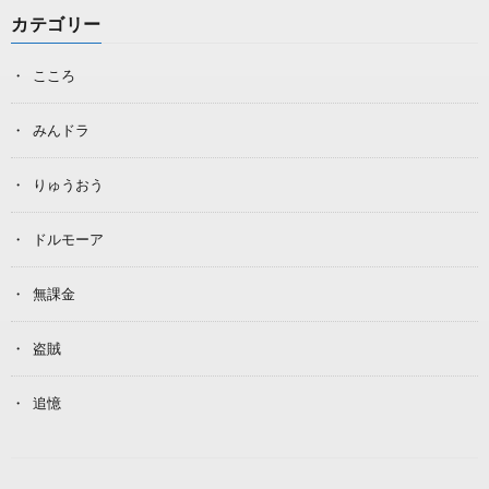
カテゴリー
こころ
みんドラ
りゅうおう
ドルモーア
無課金
盗賊
追憶