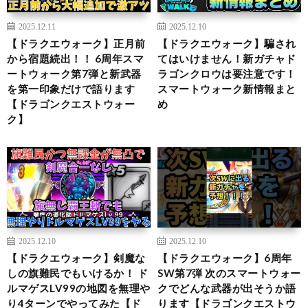
2025.12.11
2025.12.10
【ドラクエウォーク】正月前
【ドラクエウォーク】騙され
から宿題続出！！ 6周年スマ
てはいけません！新ガチャド
ートウォーク第7弾と新武器
ラゴンクロウは要注意です！
を第一印象だけで語ります
スマートウォーク新情報まと
【ドラゴンクエストウォー
め
ク】
2025.12.10
2025.12.10
【ドラクエウォーク】剣魔な
【ドラクエウォーク】6周年
しの旗難民でもいけるか！ ド
SW第7弾 次のスマートウォー
ルマゲスLV99の地図を無理や
クでどんな武器が出そうか語
り4ターンでやってみた【ド
ります【ドラゴンクエストウ