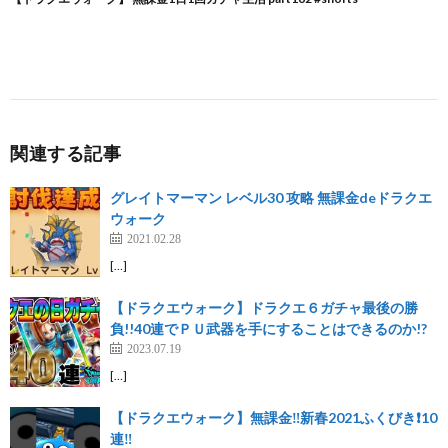
関連する記事
グレイトマーマン レベル30 攻略 無課金deドラクエ
ウォーク
2021.02.28
[…]
【ドラクエウォーク】ドラクエ６ガチャ最後の勝
負!!40連でＰＵ武器を手にすることはできるのか!?
2023.07.19
[…]
【ドラクエウォーク】無課金‼️新春2021ふくびき❗10
連‼️