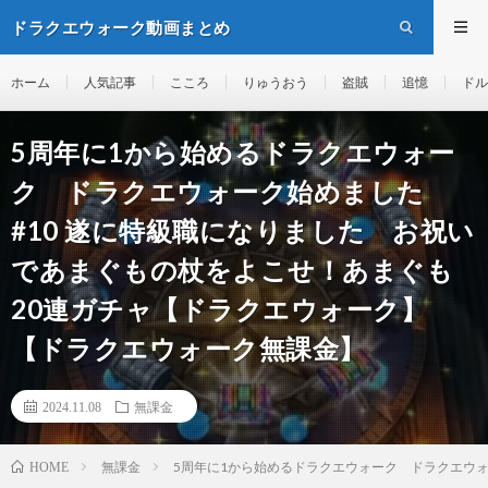
ドラクエウォーク動画まとめ
ホーム
人気記事
こころ
りゅうおう
盗賊
追憶
ドル
5周年に1から始めるドラクエウォー
ク ドラクエウォーク始めました
#10 遂に特級職になりました お祝い
であまぐもの杖をよこせ！あまぐも
20連ガチャ【ドラクエウォーク】
【ドラクエウォーク無課金】
2024.11.08
無課金
無課金
5周年に1から始めるドラクエウォーク ドラクエウォ
HOME