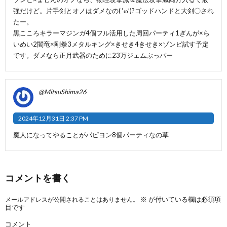
強だけど。片手剣とオノはダメなの( ‘ω’)?ゴッドハンドと大剣〇され
たー。
黒こころキラーマジンガ4個フル活用した周回パーティ1ぎんが×ら
いめい2闇竜×剛拳3メタルキング×きせき4きせき×ゾンビ試す予定
です。ダメなら正月武器のために23万ジェムぶっパー
@MitsuShima26
2024年12月31日 2:37 PM
魔人になってやることがパピヨン8個パーティなの草
コメントを書く
※
が付いている欄は必須項
メールアドレスが公開されることはありません。
目です
コメント