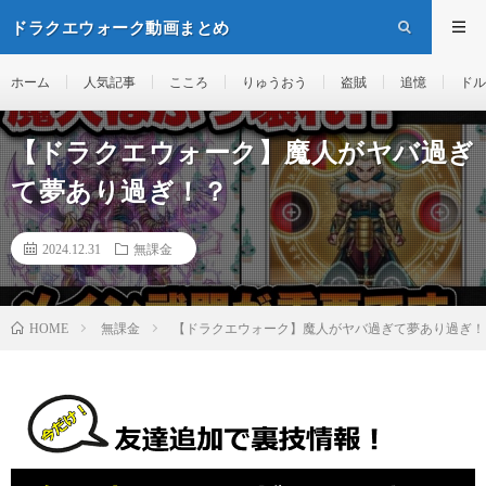
ドラクエウォーク動画まとめ
ホーム
人気記事
こころ
りゅうおう
盗賊
追憶
ドル
【ドラクエウォーク】魔人がヤバ過ぎ
て夢あり過ぎ！？
2024.12.31
無課金
無課金
【ドラクエウォーク】魔人がヤバ過ぎて夢あり過ぎ！
HOME