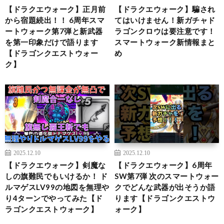
【ドラクエウォーク】正月前
【ドラクエウォーク】騙され
から宿題続出！！ 6周年スマ
てはいけません！新ガチャド
ートウォーク第7弾と新武器
ラゴンクロウは要注意です！
を第一印象だけで語ります
スマートウォーク新情報まと
【ドラゴンクエストウォー
め
ク】
2025.12.10
2025.12.10
【ドラクエウォーク】剣魔な
【ドラクエウォーク】6周年
しの旗難民でもいけるか！ ド
SW第7弾 次のスマートウォー
ルマゲスLV99の地図を無理や
クでどんな武器が出そうか語
り4ターンでやってみた【ド
ります【ドラゴンクエストウ
ラゴンクエストウォーク】
ォーク】