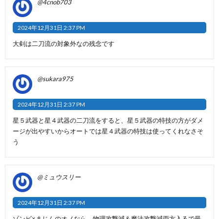
@4cnob703
2024年12月31日 2:37 PM
大剣は二刀流の対象外なの残念です
@sukara975
2024年12月31日 2:37 PM
星５武器と星４武器の二刀流をすると、星５武器の特技の方がダメ
ージが出やすいからオートでは星４武器の特技は使ってくれなさそ
う
@ミュウスリー
2024年12月31日 2:37 PM
ゾンビ×まじんのオノなら、物理攻撃減＆魔法攻撃減両方入るで最