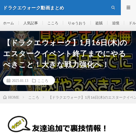
ドラクエウォーク動画まとめ
ホーム
人気記事
こころ
りゅうおう
盗賊
追憶
ドル
【ドラクエウォーク】1月16日(木)の
エスタークイベント終了までにやる
べきこと！大きな戦力強化へ！
2025.01.13
こころ
こころ
【ドラクエウォーク】1月16日(木)のエスタークイ
HOME