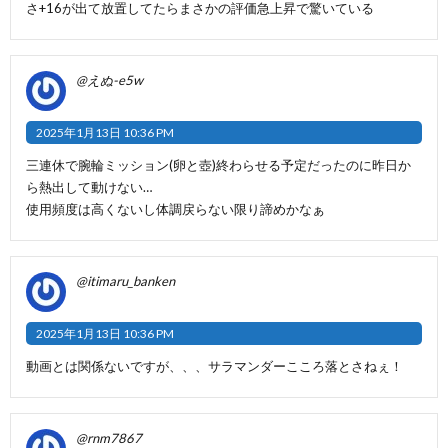
さ+16が出て放置してたらまさかの評価急上昇で驚いている
@えぬ-e5w
2025年1月13日 10:36 PM
三連休で腕輪ミッション(卵と壺)終わらせる予定だったのに昨日か
ら熱出して動けない…
使用頻度は高くないし体調戻らない限り諦めかなぁ
@itimaru_banken
2025年1月13日 10:36 PM
動画とは関係ないですが、、、サラマンダーこころ落とさねぇ！
@rnm7867