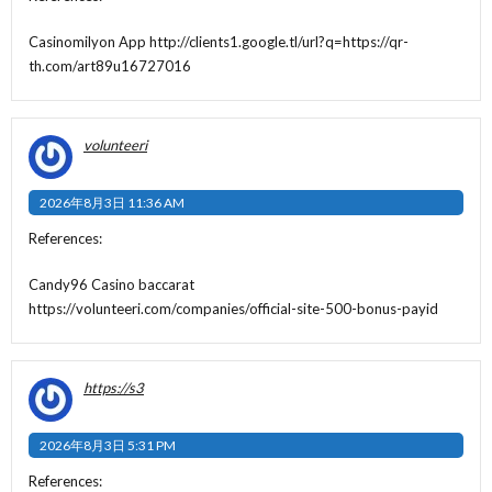
Casinomilyon App
http://clients1.google.tl/url?q=https://qr-
th.com/art89u16727016
volunteeri
2026年8月3日 11:36 AM
References:
Candy96 Casino baccarat
https://volunteeri.com/companies/official-site-500-bonus-payid
https://s3
2026年8月3日 5:31 PM
References: