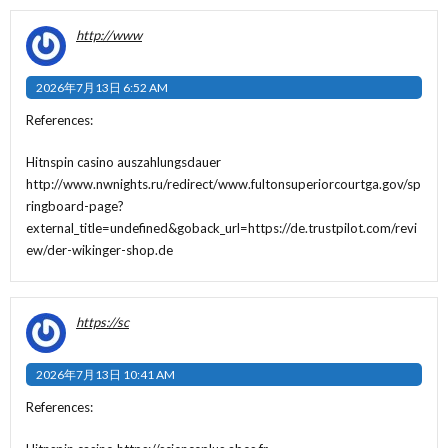
http://www
2026年7月13日 6:52 AM
References:
Hitnspin casino auszahlungsdauer
http://www.nwnights.ru/redirect/www.fultonsuperiorcourtga.gov/sp
ringboard-page?
external_title=undefined&goback_url=https://de.trustpilot.com/revi
ew/der-wikinger-shop.de
https://sc
2026年7月13日 10:41 AM
References: