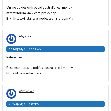
Online pokies with payid australia real money
https://forum.xnxx.com/proxy.php?
link=https://instantcasinodeutschland.de/fr-fr/
https://li
2026年8月1日 10:29 AM
References:
Best instant payid pokies australia real money
https://live.warthunder.com
abreview.r
2026年8月1日 1:09 PM