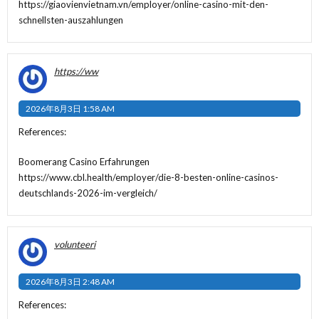
https://giaovienvietnam.vn/employer/online-casino-mit-den-
schnellsten-auszahlungen
https://ww
2026年8月3日 1:58 AM
References:
Boomerang Casino Erfahrungen
https://www.cbl.health/employer/die-8-besten-online-casinos-
deutschlands-2026-im-vergleich/
volunteeri
2026年8月3日 2:48 AM
References: