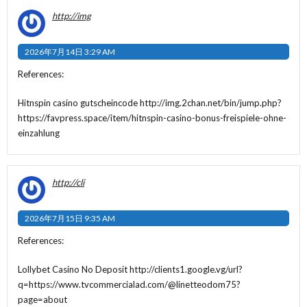
http://img
2026年7月14日 3:29 AM
References:
Hitnspin casino gutscheincode
http://img.2chan.net/bin/jump.php?
https://favpress.space/item/hitnspin-casino-bonus-freispiele-ohne-
einzahlung
http://cli
2026年7月15日 9:35 AM
References:
Lollybet Casino No Deposit
http://clients1.google.vg/url?
q=https://www.tvcommercialad.com/@linetteodom75?
page=about