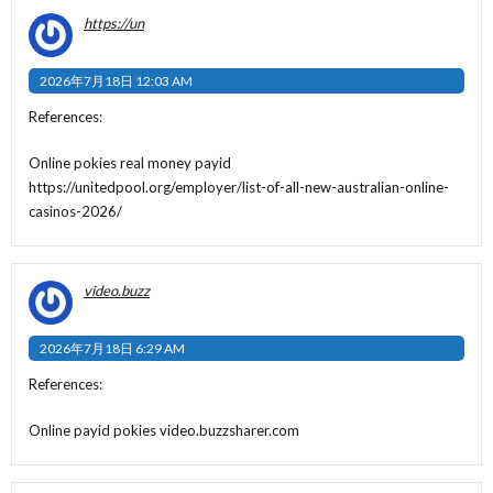
https://un
2026年7月18日 12:03 AM
References:
Online pokies real money payid
https://unitedpool.org/employer/list-of-all-new-australian-online-
casinos-2026/
video.buzz
2026年7月18日 6:29 AM
References:
Online payid pokies
video.buzzsharer.com