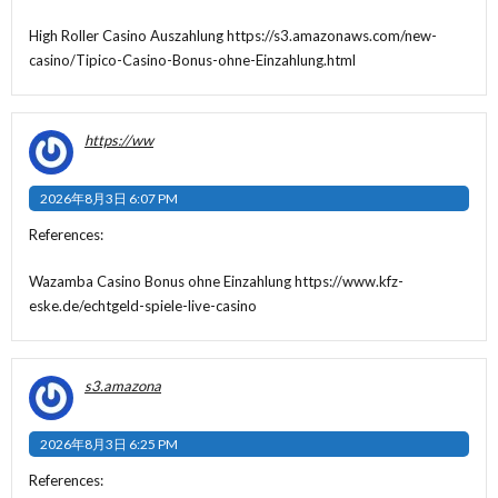
High Roller Casino Auszahlung
https://s3.amazonaws.com/new-
casino/Tipico-Casino-Bonus-ohne-Einzahlung.html
https://ww
2026年8月3日 6:07 PM
References:
Wazamba Casino Bonus ohne Einzahlung
https://www.kfz-
eske.de/echtgeld-spiele-live-casino
s3.amazona
2026年8月3日 6:25 PM
References: