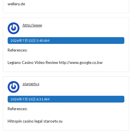
wellery.de
http://www
2026年7月12日 5:40 AM
References:
Legiano Casino Video Review
http://www.google.co.bw
staroetv.s
2026年7月13日 6:31 AM
References:
Hitnspin casino legal
staroetv.su