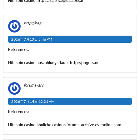
Hitnspin casino
https://scienceplus.abes.fr
http://pag
2026年7月13日 5:46 PM
References:
Hitnspin casino auszahlungsdauer
http://pagecs.net
forums-arc
2026年7月14日 12:21 AM
References:
Hitnspin casino ähnliche casinos
forums-archive.eveonline.com