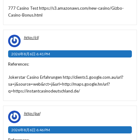
777 Casino Test
https://s3.amazonaws.com/new-casino/Gizbo-
Casino-Bonus.html
http://cli
2026年8月6日 6:41 PM
References:
Jokerstar Casino Erfahrungen
http://clients1.google.com.au/url?
sa=j&source=web&rct=j&url=http://maps.google.hn/url?
q=https://instantcasinodeutschland.de/
http://pal
2026年8月6日 6:46 PM
References: