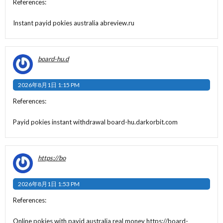
References:
Instant payid pokies australia
abreview.ru
board-hu.d
2026年8月1日 1:15 PM
References:
Payid pokies instant withdrawal
board-hu.darkorbit.com
https://bo
2026年8月1日 1:53 PM
References:
Online pokies with payid australia real money
https://board-