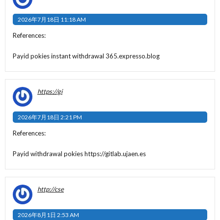
2026年7月18日 11:18 AM
References:
Payid pokies instant withdrawal
365.expresso.blog
https://gi
2026年7月18日 2:21 PM
References:
Payid withdrawal pokies
https://gitlab.ujaen.es
http://cse
2026年8月1日 2:53 AM