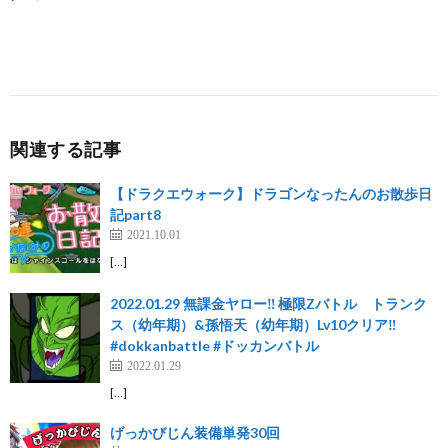
関連する記事
【ドラクエウォーク】ドラゴンなったんのお散歩日
記part8
2021.10.01
[…]
2022.01.29 無課金ヤロー‼️ 極限Zバトル トランク
ス（幼年期）&孫悟天（幼年期）Lv10クリア‼️
#dokkanbattle #ドッカンバトル
2022.01.29
[…]
げっかびじん装備単発30回