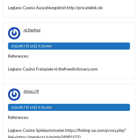
Legiano Casino Auszahlungslimit
http://privatelink.de
nl.thefree
2026年7月10日 9:28 AM
References:
Legiano Casino Freispiele
nl.thefreedictionary.com
https://fi
2026年7月10日 9:36 AM
References:
Legiano Casino Spielautomaten
https://fishing-ua.com/proxy.php?
link=https://getshort.in/mittie58981070