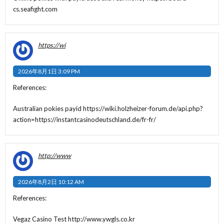
cs.seafight.com
https://wi
2026年8月1日 3:09 PM
References:
Australian pokies payid
https://wiki.holzheizer-forum.de/api.php?
action=https://instantcasinodeutschland.de/fr-fr/
http://www
2026年8月2日 10:12 AM
References:
Vegaz Casino Test
http://www.ywgls.co.kr