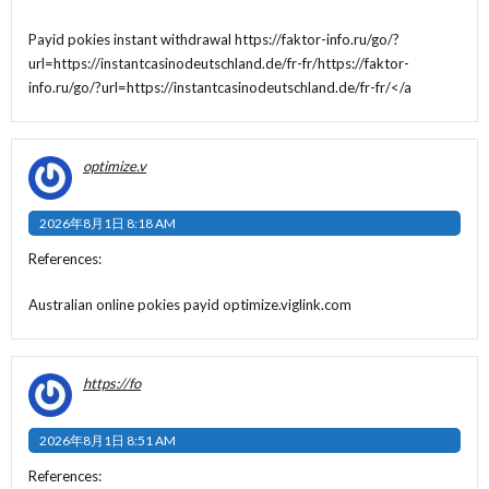
Payid pokies instant withdrawal
https://faktor-info.ru/go/?
url=https://instantcasinodeutschland.de/fr-fr/https://faktor-
info.ru/go/?url=https://instantcasinodeutschland.de/fr-fr/</a
optimize.v
2026年8月1日 8:18 AM
References:
Australian online pokies payid
optimize.viglink.com
https://fo
2026年8月1日 8:51 AM
References: