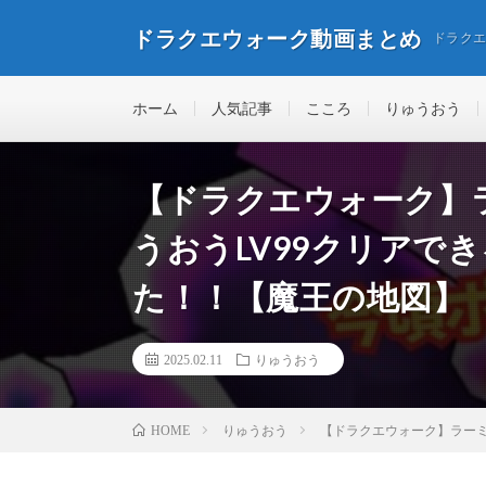
ドラクエウォーク動画まとめ
ドラク
ホーム
人気記事
こころ
りゅうおう
【ドラクエウォーク】
うおうLV99クリアで
た！！【魔王の地図】
2025.02.11
りゅうおう
りゅうおう
【ドラクエウォーク】ラーミ
HOME