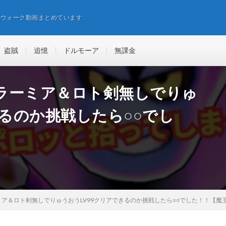
エウォーク動画まとめています
盗賊
追憶
ドルモーア
無課金
ラーミア＆ロト剣無しでりゅ
きるのか挑戦したら○○でし
ア＆ロト剣無しでりゅうおうLV99クリアできるのか挑戦したら○○でした！！【魔