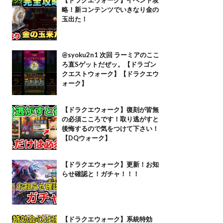
略！新コンテンツでいきなり金の
玉出た！
@syoku2n1 次回 ラーミアのここ
ろ直Sゲットだぜッ。【ドラゴン
クエストウォーク】【ドラクエウ
ォーク】
【ドラクエウォーク】復刻が皆無
の必須こころです！取り逃がすと
後悔するので気をつけて下さい！
【DQウォーク】
【ドラクエウォーク】更新！お知
らせ確認と！ガチャ！！！
【ドラクエウォーク】系統特効