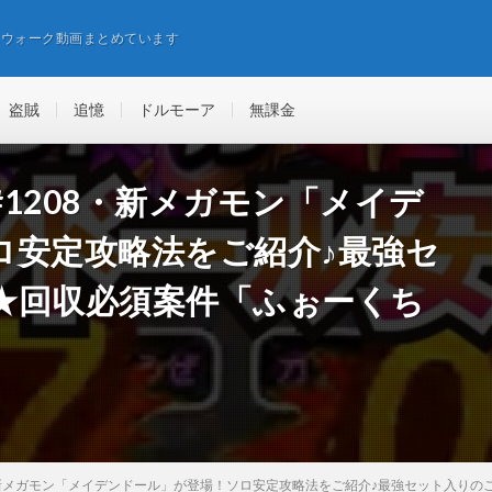
エウォーク動画まとめています
盗賊
追憶
ドルモーア
無課金
1208・新メガモン「メイデ
ロ安定攻略法をご紹介♪最強セ
★回収必須案件「ふぉーくち
・新メガモン「メイデンドール」が登場！ソロ安定攻略法をご紹介♪最強セット入り