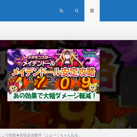
のこころ性能★回収必須案件「ふぉーくちゃんねる」