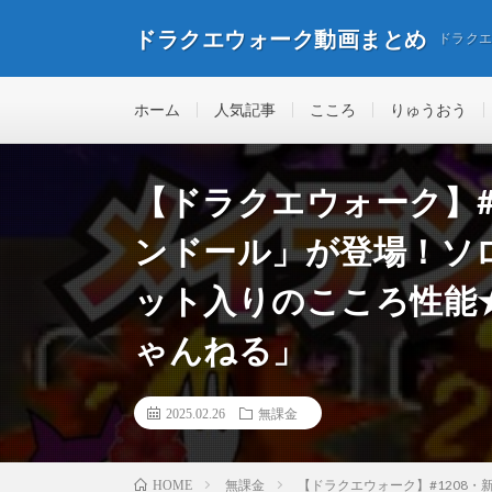
ドラクエウォーク動画まとめ
ドラク
ホーム
人気記事
こころ
りゅうおう
【ドラクエウォーク】#
ンドール」が登場！ソ
ット入りのこころ性能
ゃんねる」
2025.02.26
無課金
無課金
【ドラクエウォーク】#1208
HOME