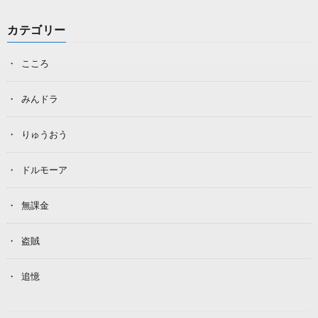
カテゴリー
こころ
みんドラ
りゅうおう
ドルモーア
無課金
盗賊
追憶