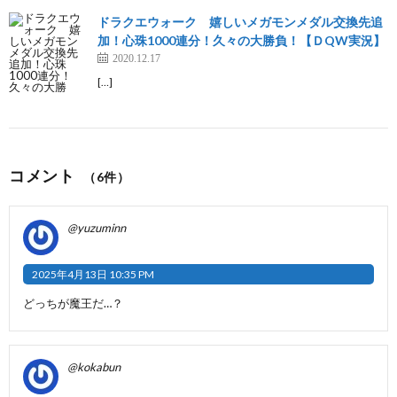
ドラクエウォーク 嬉しいメガモンメダル交換先追
加！心珠1000連分！久々の大勝負！【ＤQW実況】
2020.12.17
[…]
コメント
（6件）
@yuzuminn
2025年4月13日 10:35 PM
どっちが魔王だ…？
@kokabun