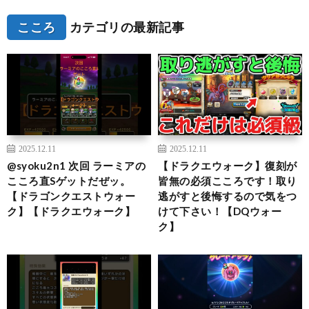
こころ
カテゴリの最新記事
2025.12.11
2025.12.11
@syoku2n1 次回 ラーミアの
【ドラクエウォーク】復刻が
こころ直Sゲットだぜッ。
皆無の必須こころです！取り
【ドラゴンクエストウォー
逃がすと後悔するので気をつ
ク】【ドラクエウォーク】
けて下さい！【DQウォー
ク】