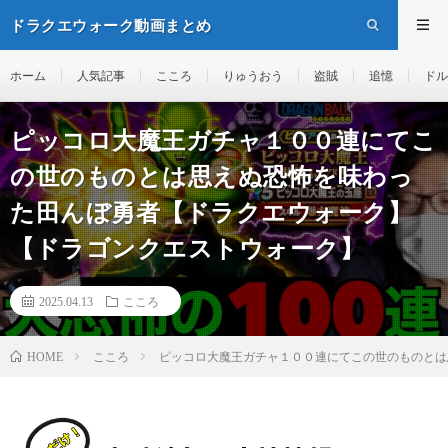
ドラクエウォーク動画まとめ
ホーム
人気記事
こころ
りゅうおう
盗賊
追憶
ドル
ピッコロ大魔王ガチャ１００連にてこ
の世のものとは思えぬ恐怖を味わっ
た田んぼ勇者【ドラクエウォーク】
【ドラゴンクエストウォーク】
2025.04.13
こころ
こころ
ピッコロ大魔王ガチャ１００連にてこの世のものとは
HOME