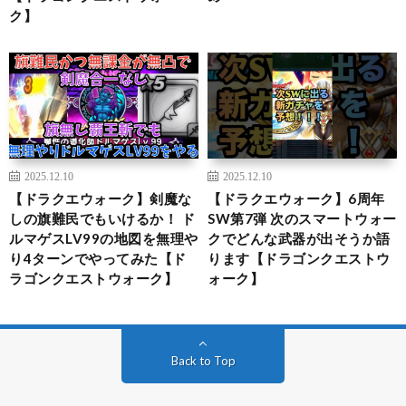
ク】
2025.12.10
2025.12.10
【ドラクエウォーク】剣魔な
【ドラクエウォーク】6周年
しの旗難民でもいけるか！ ド
SW第7弾 次のスマートウォー
ルマゲスLV99の地図を無理や
クでどんな武器が出そうか語
り4ターンでやってみた【ド
ります【ドラゴンクエストウ
ラゴンクエストウォーク】
ォーク】
Back to Top