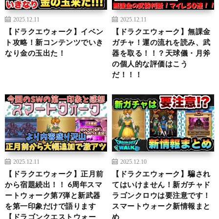
2025.12.11
2025.12.11
【ドラクエウォーク】イベン
【ドラクエウォーク】無課金
ト攻略！新コンテンツでいき
ガチャ！運の流れを読み、武
なり金の玉出た！
器を取る！！？天球儀・月斧
の個人的な評価はこう
だ！！！
2025.12.11
2025.12.10
【ドラクエウォーク】正月前
【ドラクエウォーク】騙され
から宿題続出！！ 6周年スマ
てはいけません！新ガチャド
ートウォーク第7弾と新武器
ラゴンクロウは要注意です！
を第一印象だけで語ります
スマートウォーク新情報まと
【ドラゴンクエストウォー
め