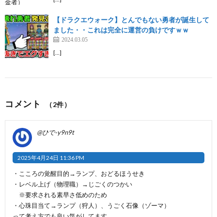
【ドラクエウォーク】とんでもない勇者が誕生して
ました・・これは完全に運営の負けですｗｗ
2024.03.05
[…]
コメント
（2件）
@ひで-y9n9t
2025年4月24日 11:36 PM
・こころの覚醒目的→ランプ、おどるほうせき
・レベル上げ（物理職）→じごくのつかい
※要求される素早さ低めのため
・心珠目当て→ランプ（狩人）、うごく石像（ゾーマ）
って考え方でも良い気がしてます