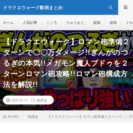
ドラクエウォーク動画まとめ
ホーム
人気記事
こころ
りゅうおう
盗賊
追憶
ドル
【ドラクエウォーク】ロマン砲準備２
ターンで〇〇万ダメージ!!ぎんがのつ
るぎの本気!!メガモン魔人ブドゥを２
ターンロマン砲攻略!!ロマン砲構成方
法を解説!!
2025.05.15
無課金
無課金
【ドラクエウォーク】ロマン砲準備２ターンで〇〇万ダ
HOME