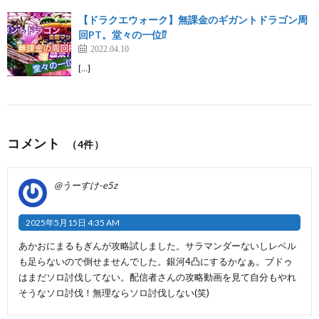
【ドラクエウォーク】無課金のギガントドラゴン周
回PT。堂々の一位⁉︎
2022.04.10
[…]
コメント
（4件）
@うーすけ-e5z
2025年5月15日 4:35 AM
あかおにまるもぎんが攻略試しました。サラマンダーないしレベル
も足らないので倒せませんでした。銀河4凸にするかなぁ。ブドゥ
はまだソロ討伐してない。配信者さんの攻略動画を見て自分もやれ
そうなソロ討伐！無理ならソロ討伐しない(笑)