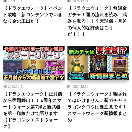
2025.12.11
2025.12.11
【ドラクエウォーク】イベン
【ドラクエウォーク】無課金
ト攻略！新コンテンツでいき
ガチャ！運の流れを読み、武
なり金の玉出た！
器を取る！！？天球儀・月斧
の個人的な評価はこう
だ！！！
2025.12.11
2025.12.10
【ドラクエウォーク】正月前
【ドラクエウォーク】騙され
から宿題続出！！ 6周年スマ
てはいけません！新ガチャド
ートウォーク第7弾と新武器
ラゴンクロウは要注意です！
を第一印象だけで語ります
スマートウォーク新情報まと
【ドラゴンクエストウォー
め
ク】