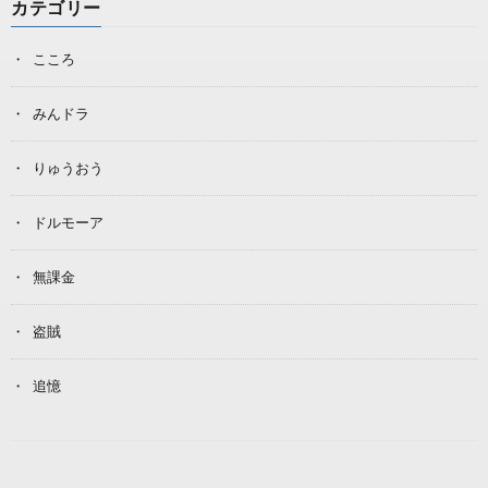
カテゴリー
こころ
みんドラ
りゅうおう
ドルモーア
無課金
盗賊
追憶