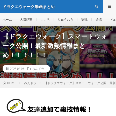
ドラクエウォーク動画まとめ
ホーム
人気記事
こころ
りゅうおう
盗賊
追憶
ドル
【ドラクエウォーク】スマートウォ
ーク公開！最新激熱情報まと
め！！！！！！
2025.08.06
みんドラ
みんドラ
【ドラクエウォーク】スマートウォーク公開！最新
HOME