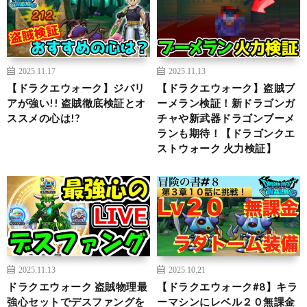
2025.11.17
2025.11.13
【ドラクエウォーク】ジバリ
【ドラクエウォーク】盗賊ブ
アが強い!! 盗賊徹底検証とオ
ーメラン検証！新ドラゴンガ
ススメの心は!?
チャや新武器ドラゴンブーメ
ランも期待！【ドラゴンクエ
ストウォーク 火力検証】
2025.11.13
2025.10.21
ドラクエウォーク 盗賊物理最
【ドラクエウォーク#8】キラ
強心セットでデスファングを
ーマシンにレベル２０無課金