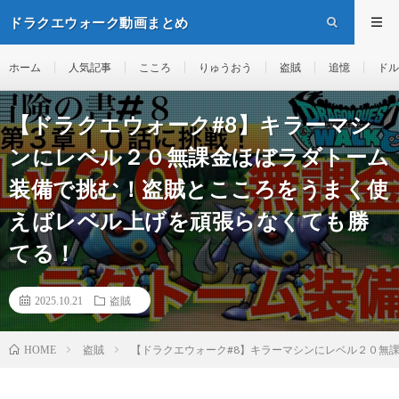
ドラクエウォーク動画まとめ
ホーム
人気記事
こころ
りゅうおう
盗賊
追憶
ドル
【ドラクエウォーク#8】キラーマシ
ンにレベル２０無課金ほぼラダトーム
装備で挑む！盗賊とこころをうまく使
えばレベル上げを頑張らなくても勝
てる！
2025.10.21
盗賊
盗賊
【ドラクエウォーク#8】キラーマシンにレベル２０無
HOME