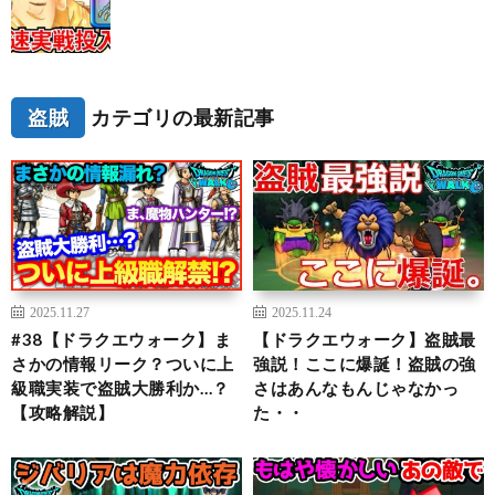
盗賊
カテゴリの最新記事
2025.11.27
2025.11.24
#38【ドラクエウォーク】ま
【ドラクエウォーク】盗賊最
さかの情報リーク？ついに上
強説！ここに爆誕！盗賊の強
級職実装で盗賊大勝利か…？
さはあんなもんじゃなかっ
【攻略解説】
た・・