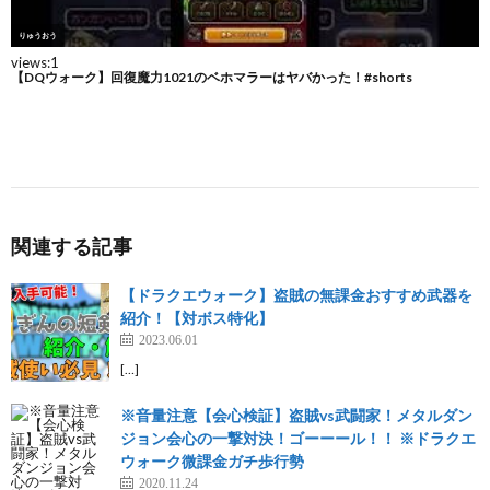
関連する記事
【ドラクエウォーク】盗賊の無課金おすすめ武器を
紹介！【対ボス特化】
2023.06.01
[…]
※音量注意【会心検証】盗賊vs武闘家！メタルダン
ジョン会心の一撃対決！ゴーーール！！ ※ドラクエ
ウォーク微課金ガチ歩行勢
2020.11.24