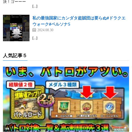
[…]
私の最強国家にカンダタ盗賊団は要らぬ#ドラクエ
ウォーク#ペルソナ5
2024.08.30
[…]
人気記事５