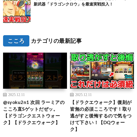
新武器「ドラゴンクロウ」を最速実戦投入！
こころ
カテゴリの最新記事
2025.12.11
2025.12.11
@syoku2n1 次回 ラーミアの
【ドラクエウォーク】復刻が
こころ直Sゲットだぜッ。
皆無の必須こころです！取り
【ドラゴンクエストウォー
逃がすと後悔するので気をつ
ク】【ドラクエウォーク】
けて下さい！【DQウォー
ク】