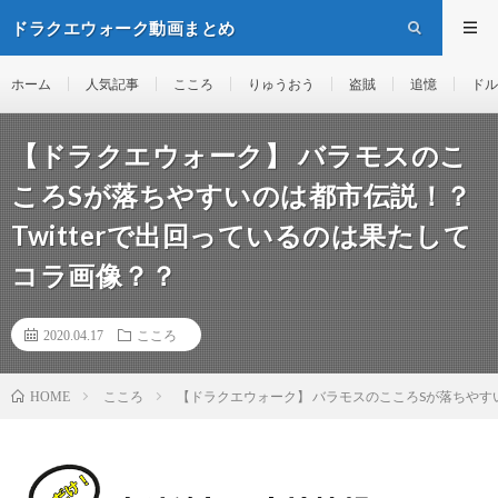
ドラクエウォーク動画まとめ
ホーム
人気記事
こころ
りゅうおう
盗賊
追憶
ドル
【ドラクエウォーク】 バラモスのこ
ころSが落ちやすいのは都市伝説！？
Twitterで出回っているのは果たして
コラ画像？？
2020.04.17
こころ
こころ
【ドラクエウォーク】 バラモスのこころSが落ちやすい
HOME