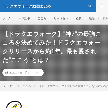
ドラクエウォーク動画まとめ
ホーム
人気記事
こころ
りゅうおう
盗賊
追憶
ドル
【ドラクエウォーク】”神7”の最強こ
ころを決めてみた！ドラクエウォー
クリリースから約1年。最も愛され
た”こころ”とは？
2020.07.26
こころ
こころ
【ドラクエウォーク】”神7”の最強こころを決めてみ
HOME