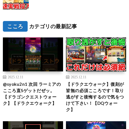
こころ
カテゴリの最新記事
2025.12.11
2025.12.11
@syoku2n1 次回 ラーミアの
【ドラクエウォーク】復刻が
こころ直Sゲットだぜッ。
皆無の必須こころです！取り
【ドラゴンクエストウォー
逃がすと後悔するので気をつ
ク】【ドラクエウォーク】
けて下さい！【DQウォー
ク】