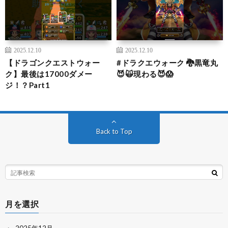
2025.12.10
2025.12.10
【ドラゴンクエストウォー
#ドラクエウォーク 🐉黒竜丸
ク】最後は17000ダメー
😈🙀現わる😈😱
ジ！？Part1
Back to Top
月を選択