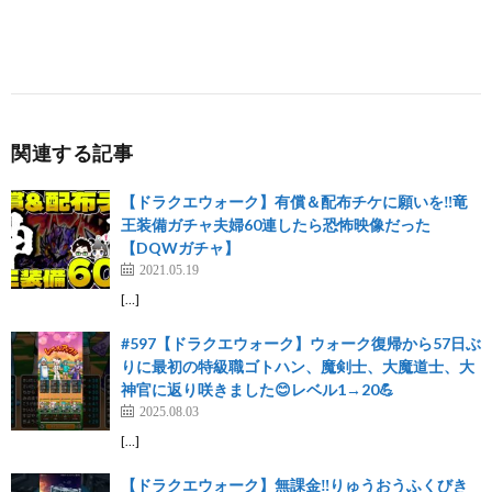
関連する記事
【ドラクエウォーク】有償＆配布チケに願いを‼️竜
王装備ガチャ夫婦60連したら恐怖映像だった
【DQWガチャ】
2021.05.19
[…]
#597【ドラクエウォーク】ウォーク復帰から57日ぶ
りに最初の特級職ゴトハン、魔剣士、大魔道士、大
神官に返り咲きました😊レベル1→20💪
2025.08.03
[…]
【ドラクエウォーク】無課金‼️りゅうおうふくびき