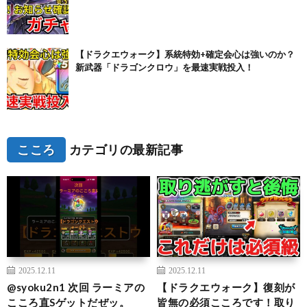
【ドラクエウォーク】系統特効+確定会心は強いのか？
新武器「ドラゴンクロウ」を最速実戦投入！
こころ
カテゴリの最新記事
2025.12.11
2025.12.11
@syoku2n1 次回 ラーミアの
【ドラクエウォーク】復刻が
こころ直Sゲットだぜッ。
皆無の必須こころです！取り