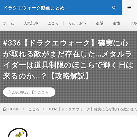
ドラクエウォーク動画まとめ
ホーム
人気記事
こころ
りゅうおう
盗賊
追憶
ドル
#336【ドラクエウォーク】確実に心
が取れる敵がまだ存在した…メタルラ
イダーは道具制限のほこらで輝く日は
来るのか…？【攻略解説】
2020.09.22
こころ
こころ
#336【ドラクエウォーク】確実に心が取れる敵が
HOME