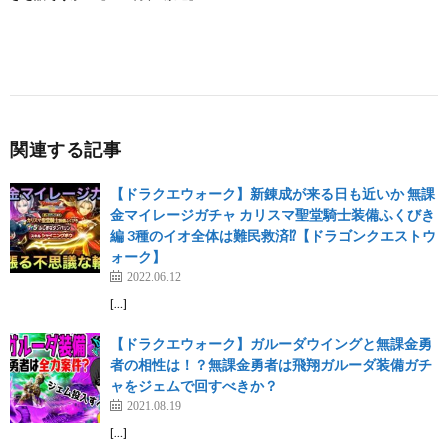
関連する記事
【ドラクエウォーク】新錬成が来る日も近いか 無課
金マイレージガチャ カリスマ聖堂騎士装備ふくびき
編 3種のイオ全体は難民救済⁉︎【ドラゴンクエストウ
ォーク】
2022.06.12
[…]
【ドラクエウォーク】ガルーダウイングと無課金勇
者の相性は！？無課金勇者は飛翔ガルーダ装備ガチ
ャをジェムで回すべきか？
2021.08.19
[…]