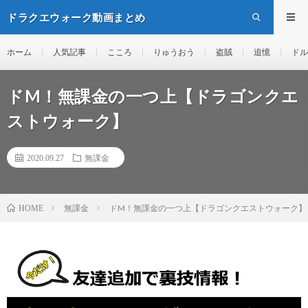
ドラクエウォーク動画まとめ
ホーム
人気記事
こころ
りゅうおう
盗賊
追憶
ドル
ドM！無課金の一つ上【ドラゴンクエ
ストウォーク】
2020.09.27
無課金
無課金
ドM！無課金の一つ上【ドラゴンクエストウォーク】
HOME