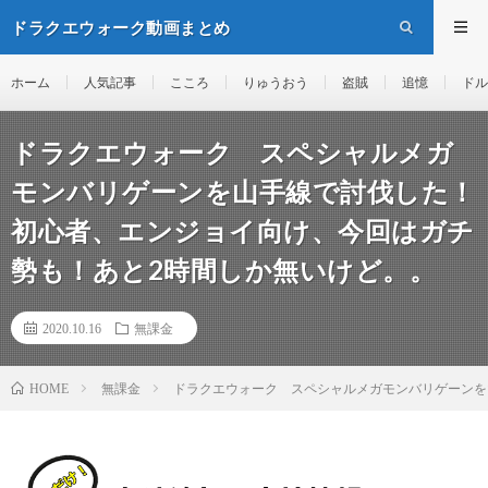
ドラクエウォーク動画まとめ
ホーム
人気記事
こころ
りゅうおう
盗賊
追憶
ドル
ドラクエウォーク スペシャルメガ
モンバリゲーンを山手線で討伐した！
初心者、エンジョイ向け、今回はガチ
勢も！あと2時間しか無いけど。。
2020.10.16
無課金
無課金
ドラクエウォーク スペシャルメガモンバリゲーンを
HOME