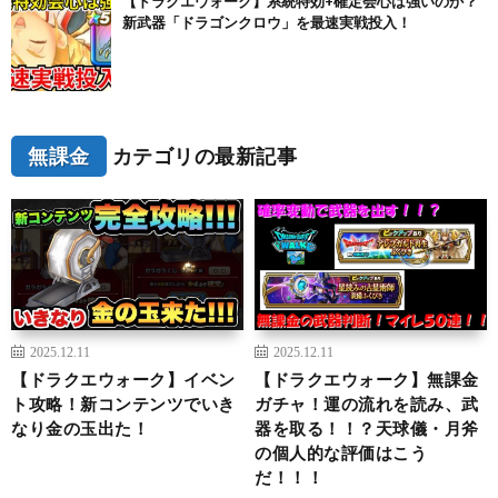
【ドラクエウォーク】系統特効+確定会心は強いのか？
新武器「ドラゴンクロウ」を最速実戦投入！
無課金
カテゴリの最新記事
2025.12.11
2025.12.11
【ドラクエウォーク】イベン
【ドラクエウォーク】無課金
ト攻略！新コンテンツでいき
ガチャ！運の流れを読み、武
なり金の玉出た！
器を取る！！？天球儀・月斧
の個人的な評価はこう
だ！！！