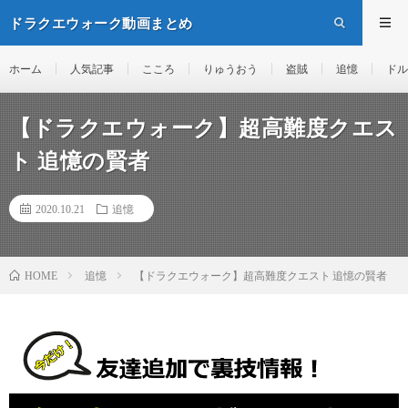
ドラクエウォーク動画まとめ
ホーム
人気記事
こころ
りゅうおう
盗賊
追憶
ドル
【ドラクエウォーク】超高難度クエス
ト 追憶の賢者
2020.10.21
追憶
追憶
【ドラクエウォーク】超高難度クエスト 追憶の賢者
HOME