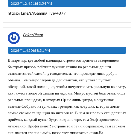
2025年12月21日 3:54 PM
https://t.me/s/iGaming_live/4877
PokerPhant
2026年1月20日 8:31 PM
В мире игр, где любой площадка стремится привлечь заверениями
быстрых призов, рейтинг лучших казино на реальные деньги
становится той самой путеводителем, что проводит мимо дебри
обмана. Тем хайроллеров да дебютантов, что устал с пустых
обещаний, такой помощник, чтобы почувствовать реальную выплату,
как тяжесть золотой фишки на ладони. Минус пустой болтовни, лишь
реальные площадки, в которых rtp не лишь цифра, а ощутимая
везение.Собрано из гугловых трендов, как ловушка, которая ловит
самые свежие тенденции по интернете. В нём нет роли к стандартных
приёмов, каждый пункт будто ход в покере, там блеф проявляется
мгновенно. Профи знают: в стране тон речи и сарказмом, там сарказм
скрывается словно намёк, позволяет миновать рисков.На