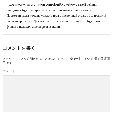
https://www.reverbnation.com/don8play/shows
такой рейтинг
находится будто открытая колода, приготовленный к старту.
Посмотри, коли хочешь увидеть пульс настоящей ставки, без иллюзий
да разочарований. Для тех знает тактильность удачи, он будто взять
фишки в пальцах, а не глядеть в экран.
コメントを書く
※
が付いている欄は必須項
メールアドレスが公開されることはありません。
目です
コメント