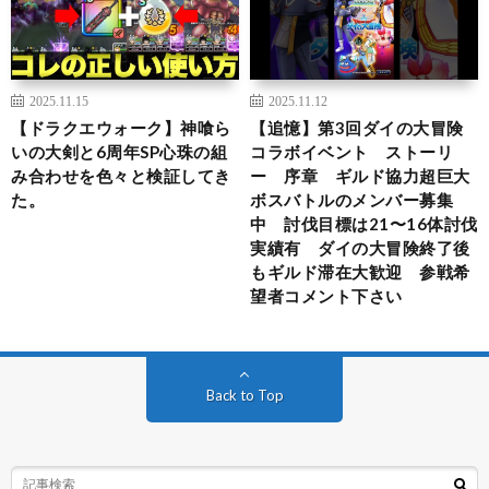
2025.11.15
2025.11.12
【ドラクエウォーク】神喰ら
【追憶】第3回ダイの大冒険
いの大剣と6周年SP心珠の組
コラボイベント ストーリ
み合わせを色々と検証してき
ー 序章 ギルド協力超巨大
た。
ボスバトルのメンバー募集
中 討伐目標は21〜16体討伐
実績有 ダイの大冒険終了後
もギルド滞在大歓迎 参戦希
望者コメント下さい
Back to Top