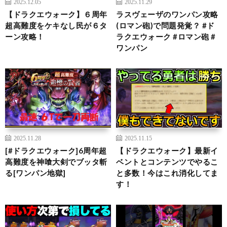
2025.12.05
2025.11.29
【ドラクエウォーク】６周年
ラスヴェーザのワンパン攻略
超高難度をケキなし民が６タ
(ロマン砲)で問題発覚？ #ド
ーン攻略！
ラクエウォーク #ロマン砲 #
ワンパン
2025.11.28
2025.11.15
[#ドラクエウォーク]6周年超
【ドラクエウォーク】最新イ
高難度を神喰大剣でブッタ斬
ベントとコンテンツでやるこ
る[ワンパン地獄]
と多数！今はこれ消化してま
す！