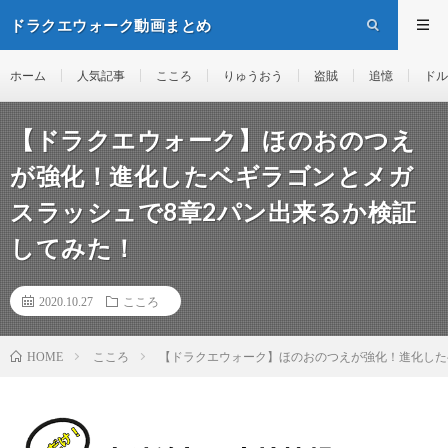
ドラクエウォーク動画まとめ
ホーム
人気記事
こころ
りゅうおう
盗賊
追憶
ドル
【ドラクエウォーク】ほのおのつえ
が強化！進化したベギラゴンとメガ
スラッシュで8章2パン出来るか検証
してみた！
2020.10.27
こころ
こころ
【ドラクエウォーク】ほのおのつえが強化！進化した
HOME