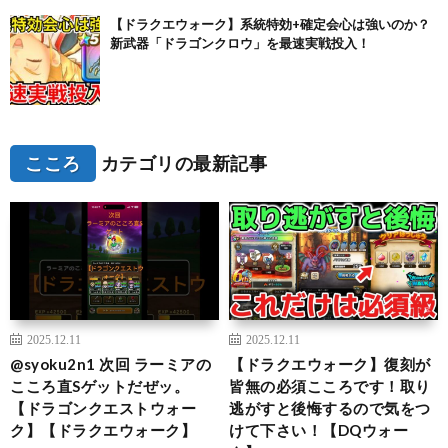
【ドラクエウォーク】系統特効+確定会心は強いのか？
新武器「ドラゴンクロウ」を最速実戦投入！
こころ
カテゴリの最新記事
2025.12.11
2025.12.11
@syoku2n1 次回 ラーミアの
【ドラクエウォーク】復刻が
こころ直Sゲットだぜッ。
皆無の必須こころです！取り
【ドラゴンクエストウォー
逃がすと後悔するので気をつ
ク】【ドラクエウォーク】
けて下さい！【DQウォー