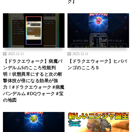
ク】
2025.12.11
2025.12.11
【ドラクエウォーク】病魔パ
【ドラクエウォーク】ヒババ
ンデルムSのこころ性能判
ンゴのこころＳ
明！状態異常にすると次の斬
撃体技が倍になる効果が強
力！#ドラクエウォーク #病魔
パンデルム #DQウォーク #宝
の地図