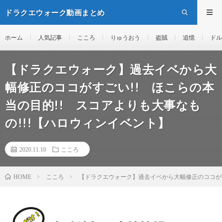
ドラクエウォーク動画まとめ
ホーム
人気記事
こころ
りゅうおう
盗賊
追憶
ドル
【ドラクエウォーク】過去イベから大
幅修正のココがすごい!! ほこらの本
当の目的!! スコアよりも大事なも
の!!!【ハロウィンイベント】
2020.11.10
こころ
こころ
【ドラクエウォーク】過去イベから大幅修正のココがす
HOME