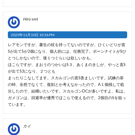
Hiro smt
2020年11月10日 10:36 PM
レアモンですが、書生の杖を持ってないのですが、ひくいどりが直
Sが出てSが2個になり、個人的には、任務完了。ボーンナイトがSひ
とつしかないので、後１つぐらいは欲しいかも。
ほこらですが、まおうのつかいはS３、あくまのきしが、やっと直S
が出てS3になり、２つとも
まったりこなしてます。スカルゴンの直S羨ましいです。試練の扉
の時、全然でなくて、復刻とか考えなかったので、A１個残して処
分したので、結構いたいです。スカルゴンDCが多いですよ、私は。
ガメゴンは、回避率が優秀でほこらで使えるので、2個目のSを狙っ
ています。
カイ