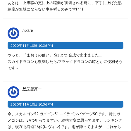
あとは、上級職の更に上の職業が実装される時に、下手に上げた熟
練度が無駄にならない事を祈るのみです(^^)
hikaru
2020年11月10日 10:36 PM
やっと、「まおうの使い」 Sひとつ 合成で出来ました…!
スカイドラゴンも復刻したら,ブラックドラゴンの時とかに便利そう
です～
近江屋寛一
2020年11月10日 10:36 PM
今、スカルゴンS2 ガメゴンS1 …ドラゴンバゲージS0です。特にガ
メゴンは、S4つ狙ってますが、結構大変に思ってます。ランキング
は、現在北海道26位(レヴィン)です。雨が降ってますが、これから