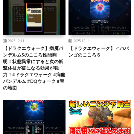
2025.12.11
2025.12.11
【ドラクエウォーク】病魔パ
【ドラクエウォーク】ヒババ
ンデルムSのこころ性能判
ンゴのこころＳ
明！状態異常にすると次の斬
撃体技が倍になる効果が強
力！#ドラクエウォーク #病魔
パンデルム #DQウォーク #宝
の地図