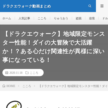
ドラクエウォーク動画まとめ
ホーム
人気記事
こころ
りゅうおう
盗賊
追憶
ドル
【ドラクエウォーク】地域限定モンス
ター性能！ダイの大冒険で大活躍
か！？ある心だけ関連性が異様に深い
事になっている！
2020.11.18
こころ
こころ
【ドラクエウォーク】地域限定モンスター性能！ダイ
HOME