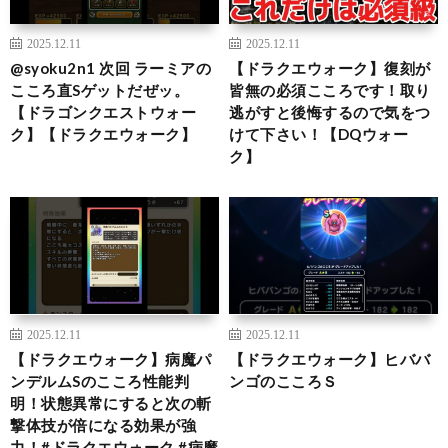
2025.12.11
2025.12.11
@syoku2n1 次回 ラーミアの
【ドラクエウォーク】復刻が
こころ直Sゲットだぜッ。
皆無の必須こころです！取り
【ドラゴンクエストウォー
逃がすと後悔するので気をつ
ク】【ドラクエウォーク】
けて下さい！【DQウォー
ク】
2025.12.11
2025.12.11
【ドラクエウォーク】病魔パ
【ドラクエウォーク】ヒババ
ンデルムSのこころ性能判
ンゴのこころＳ
明！状態異常にすると次の斬
撃体技が倍になる効果が強
力！#ドラクエウォーク #病魔