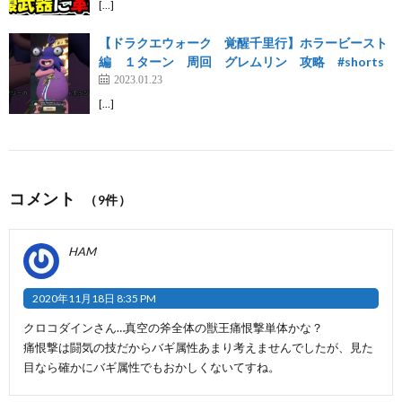
[…]
【ドラクエウォーク 覚醒千里行】ホラービースト
編 １ターン 周回 グレムリン 攻略 #shorts
2023.01.23
[…]
コメント
（9件）
HAM
2020年11月18日 8:35 PM
クロコダインさん…真空の斧全体の獣王痛恨撃単体かな？
痛恨撃は闘気の技だからバギ属性あまり考えませんでしたが、見た
目なら確かにバギ属性でもおかしくないてすね。