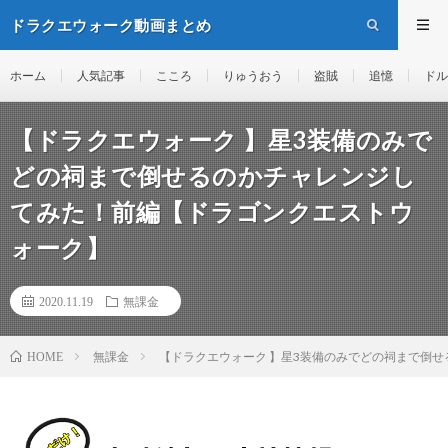
ドラクエウォーク動画まとめ
ホーム
人気記事
こころ
りゅうおう
盗賊
追憶
ドル
【ドラクエウォーク 】星3装備のみで
どの祠まで倒せるのかチャレンジし
てみた！前編【ドラゴンクエストウ
ォーク】
2020.11.19
無課金
無課金
【ドラクエウォーク 】星3装備のみでどの祠まで倒
HOME