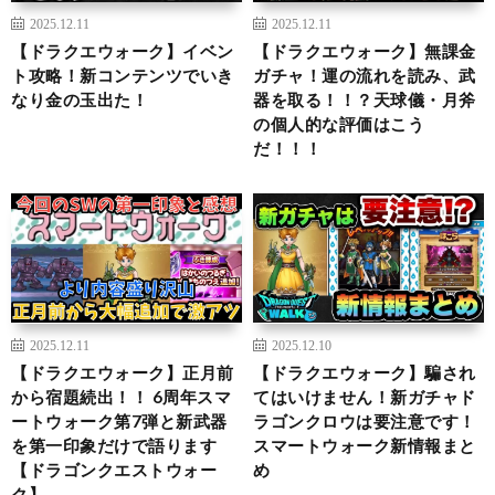
2025.12.11
2025.12.11
【ドラクエウォーク】イベン
【ドラクエウォーク】無課金
ト攻略！新コンテンツでいき
ガチャ！運の流れを読み、武
なり金の玉出た！
器を取る！！？天球儀・月斧
の個人的な評価はこう
だ！！！
2025.12.11
2025.12.10
【ドラクエウォーク】正月前
【ドラクエウォーク】騙され
から宿題続出！！ 6周年スマ
てはいけません！新ガチャド
ートウォーク第7弾と新武器
ラゴンクロウは要注意です！
を第一印象だけで語ります
スマートウォーク新情報まと
【ドラゴンクエストウォー
め
ク】