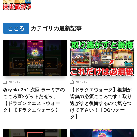
こころ
カテゴリの最新記事
2025.12.11
2025.12.11
@syoku2n1 次回 ラーミアの
【ドラクエウォーク】復刻が
こころ直Sゲットだぜッ。
皆無の必須こころです！取り
【ドラゴンクエストウォー
逃がすと後悔するので気をつ
ク】【ドラクエウォーク】
けて下さい！【DQウォー
ク】