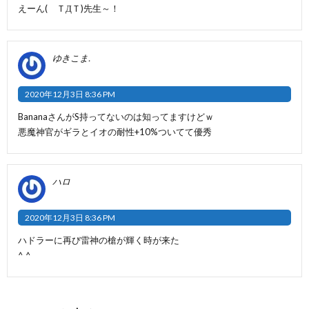
えーん( ＴДＴ)先生～！
ゆきこま.
2020年12月3日 8:36 PM
BananaさんがS持ってないのは知ってますけどｗ
悪魔神官がギラとイオの耐性+10%ついてて優秀
ハロ
2020年12月3日 8:36 PM
ハドラーに再び雷神の槍が輝く時が来た
^ ^