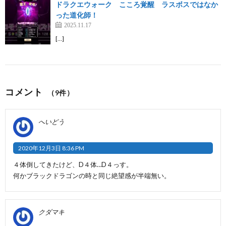
ドラクエウォーク こころ覚醒 ラスボスではなか
った道化師！
2025.11.17
[…]
コメント
（9件）
へいどう
2020年12月3日 8:36 PM
４体倒してきたけど、D４体…D４っす。
何かブラックドラゴンの時と同じ絶望感が半端無い。
クダマキ