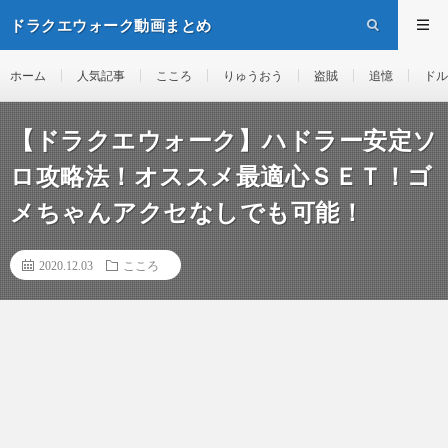
ドラクエウォーク動画まとめ
ホーム
人気記事
こころ
りゅうおう
盗賊
追憶
ドル
【ドラクエウォーク】ハドラー安定ソ
ロ攻略法！オススメ最適心ＳＥＴ！ゴ
メちゃんアクセなしでも可能！
2020.12.03
こころ